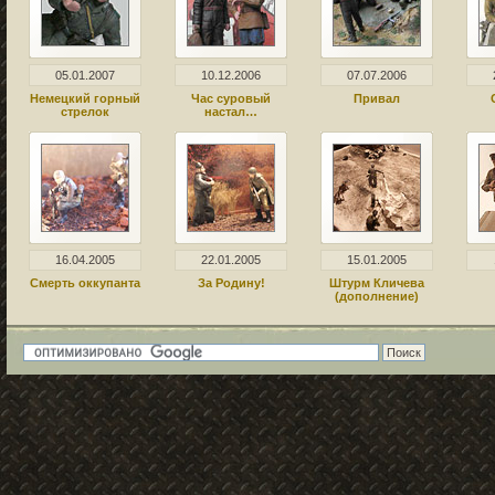
05.01.2007
10.12.2006
07.07.2006
Немецкий горный
Час суровый
Привал
стрелок
настал…
16.04.2005
22.01.2005
15.01.2005
Смерть оккупанта
За Родину!
Штурм Кличева
(дополнение)