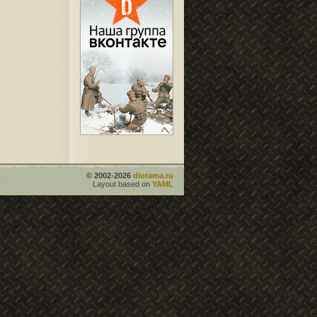
© 2002-2026
diorama.ru
Layout based on
YAML