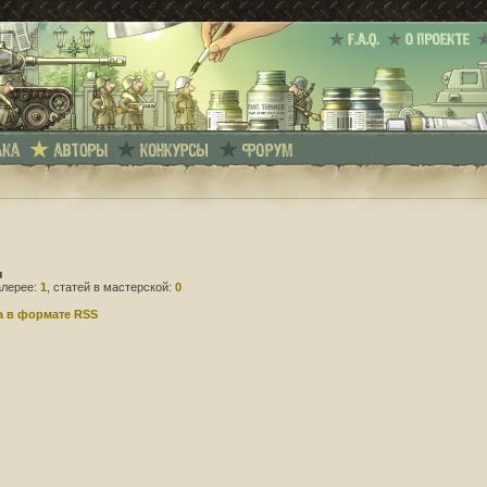
я
алерее:
1
, статей в мастерской:
0
а в формате RSS