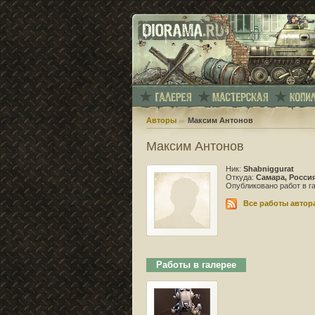
Авторы
Максим Антонов
Максим Антонов
Ник:
Shabniggurat
Откуда:
Самара, Росси
Опубликовано работ в г
Все работы автор
Работы в галерее