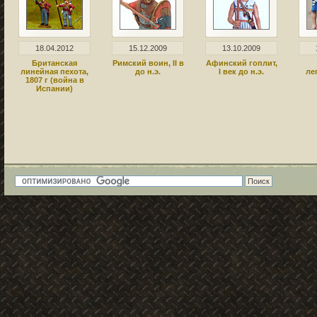
18.04.2012
15.12.2009
13.10.2009
Британская
Римский воин, II в
Афинский гоплит,
линейная пехота,
до н.э.
I век до н.э.
лег
1807 г (война в
Испании)