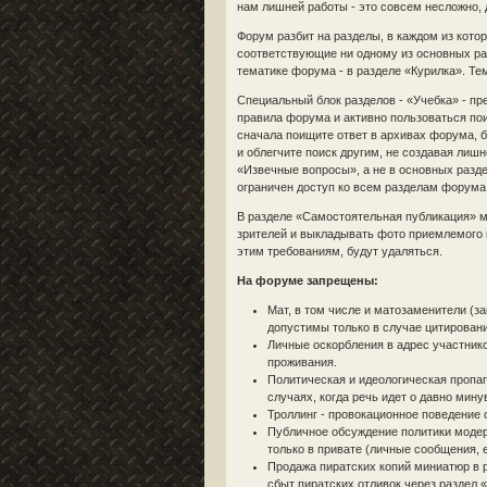
нам лишней работы - это совсем несложно,
Форум разбит на разделы, в каждом из кото
соответствующие ни одному из основных ра
тематике форума - в разделе «Курилка». Т
Специальный блок разделов - «Учебка» - п
правила форума и активно пользоваться пои
сначала поищите ответ в архивах форума,
и облегчите поиск другим, не создавая лишн
«Извечные вопросы», а не в основных раз
ограничен доступ ко всем разделам форума,
В разделе «Самостоятельная публикация» 
зрителей и выкладывать фото приемлемого к
этим требованиям, будут удаляться.
На форуме запрещены:
Мат, в том числе и матозаменители (з
допустимы только в случае цитировани
Личные оскорбления в адрес участнико
проживания.
Политическая и идеологическая пропаг
случаях, когда речь идет о давно мин
Троллинг - провокационное поведение
Публичное обсуждение политики модер
только в привате (личные сообщения, e-
Продажа пиратских копий миниатюр в 
сбыт пиратских отливок через раздел 