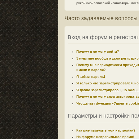
рукой кириллической клавиатуры, воспо
Часто задаваемые вопросы
Вход на форум и регистра
Почему я не могу войти?
Зачем мне вообще нужно регистрир
Почему мне периодически приходит
имени и пароля?
Я забыл пароль!
Я только что зарегистрировался, но
Я давно зарегистрирован, но больш
Почему я не могу зарегистрировать
Что делает функция «Удалить cook
Параметры и настройки по
Как мне изменить мои настройки?
На форуме неправильное время!