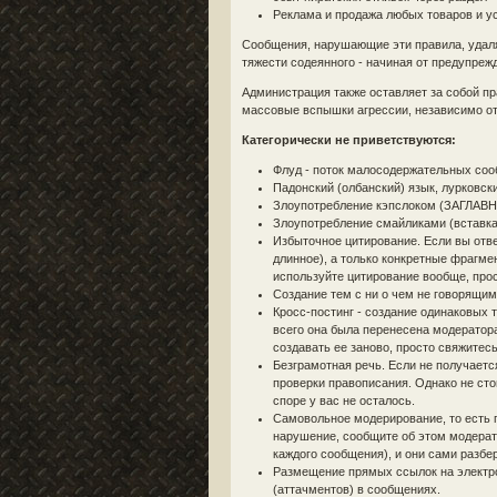
Реклама и продажа любых товаров и у
Сообщения, нарушающие эти правила, удаля
тяжести содеянного - начиная от предупре
Администрация также оставляет за собой п
массовые вспышки агрессии, независимо от 
Категорически не приветствуются:
Флуд - поток малосодержательных соо
Падонский (олбанский) язык, лурковск
Злоупотребление кэпслоком (ЗАГЛАВН
Злоупотребление смайликами (вставка
Избыточное цитирование. Если вы отве
длинное), а только конкретные фрагме
используйте цитирование вообще, прос
Создание тем с ни о чем не говорящими
Кросс-постинг - создание одинаковых т
всего она была перенесена модератора
создавать ее заново, просто свяжитес
Безграмотная речь. Если не получаетс
проверки правописания. Однако не сто
споре у вас не осталось.
Самовольное модерирование, то есть 
нарушение, сообщите об этом модерато
каждого сообщения), и они сами разбе
Размещение прямых ссылок на электрон
(аттачментов) в сообщениях.