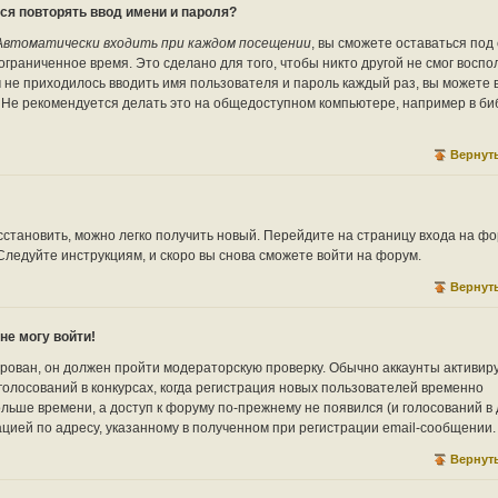
ся повторять ввод имени и пароля?
Автоматически входить при каждом посещении
, вы сможете оставаться под
граниченное время. Это сделано для того, чтобы никто другой не смог воспо
м не приходилось вводить имя пользователя и пароль каждый раз, вы можете
. Не рекомендуется делать это на общедоступном компьютере, например в би
Вернуть
сстановить, можно легко получить новый. Перейдите на страницу входа на фо
 Следуйте инструкциям, и скоро вы снова сможете войти на форум.
Вернуть
не могу войти!
ирован, он должен пройти модераторскую проверку. Обычно аккаунты активир
голосований в конкурсах, когда регистрация новых пользователей временно
льше времени, а доступ к форуму по-прежнему не появился (и голосований в
ацией по адресу, указанному в полученном при регистрации email-сообщении.
Вернуть