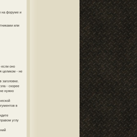
и на форуме и
стниками или
 если оно
я целиком - не
в заголовке.
зла - скорее
 не нужно
ческой
ргументов в
идите
правом углу
ений