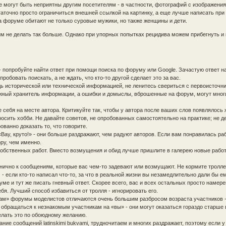
е могут быть неприятны другим посетителям - в частности, фотографий с изображени
аточно просто ограничиться внешней ссылкой на картинку, а еще лучше написать при
а форуме обитают не только суровые мужики, но также женщины и дети.
м не делать так больше. Однако при упорных попытках рецидива можем прибегнуть и 
- попробуйте найти ответ при помощи поиска по форуму или Google. Зачастую ответ н
робовать поискать, а не ждать, что кто-то другой сделает это за вас.
дь исторической или технической информацией, не ленитесь свериться с первоисточн
жный хранитель информации, а ошибки и домыслы, вброшенные на форум, могут многи
е себя на месте автора. Критикуйте так, чтобы у автора после ваших слов появлялось
осить хобби. Не давайте советов, не опробованных самостоятельно на практике; не д
ванно доказать то, что говорите.
Вау, круто!» - они больше раздражают, чем радуют авторов. Если вам понравилась раб
ру, чем именно.
собственных работ. Вместо возмущения и обид лучше пришлите в галерею новые работ
нично к сообщениям, которые вас чем-то задевают или возмущают. Не кормите троллей
 если кто-то написал что-то, за что в реальной жизни вы незамедлительно дали бы ем
уме и тут же писать гневный ответ. Скорее всего, вас и всех остальных просто намер
бя. Лучший способ избавиться от тролля - игнорировать его.
ам» форумы моделистов отличаются очень большим разбросом возраста участников -
обращаться к незнакомым участникам на «вы» - они могут оказаться гораздо старше 
делать это по обоюдному желанию.
сание сообщений latinskimi bukvami, трудночитаем и многих раздражает, поэтому если у