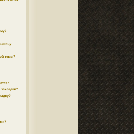
писках моих
уму?
траницу!
ной темы?
аются?
в закладки?
кладку?
уме?