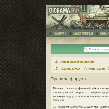
Список разделов форума
Правила и FAQ
Регистрация
Правила форума
Diorama.ru - узкопрофильный сайт, посвящ
формату нашей галереи: это создание диорам
касающиеся других направлений моделизма 
форумах.
За порядком на форуме следим мы - админи