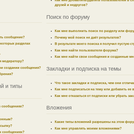
Как мне добавлять/удалять пользователей в с
друзей и недругов?
Поиск по форуму
Как мне выполнить поиск по разделу или фор
ить сообщение?
Почему мой поиск не даёт результатов?
екоторых разделах
В результате моего поиска я получил пустую с
Как мне найти пользователя форума?
?
Как мне найти свои сообщения и созданные м
я модератору?
при создании сообщения?
Закладки и подписка на темы
брения?
Что такое закладки и подписка, чем они отлич
й и типы
Как мне подписаться на тему или добавить ее 
Как мне отказаться от подписки или убрать за
в сообщениях?
Вложения
лонным?
Какие типы вложений разрешены на этом фор
ссылку?
Как мне управлять моими вложениями?
их сообщениях?