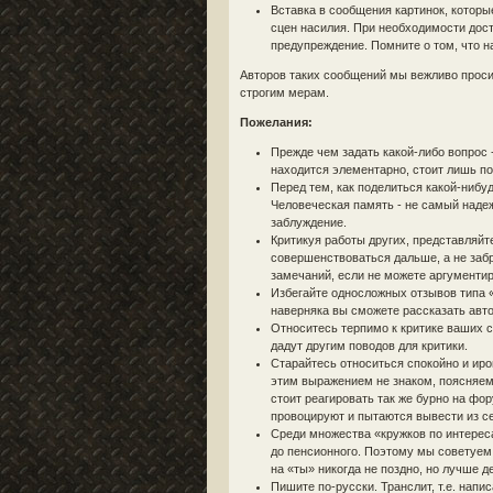
Вставка в сообщения картинок, которы
сцен насилия. При необходимости дост
предупреждение. Помните о том, что н
Авторов таких сообщений мы вежливо проси
строгим мерам.
Пожелания:
Прежде чем задать какой-либо вопрос 
находится элементарно, стоит лишь поп
Перед тем, как поделиться какой-нибу
Человеческая память - не самый наде
заблуждение.
Критикуя работы других, представляйт
совершенствоваться дальше, а не забр
замечаний, если не можете аргументиро
Избегайте односложных отзывов типа «
наверняка вы сможете рассказать авто
Относитесь терпимо к критике ваших 
дадут другим поводов для критики.
Старайтесь относиться спокойно и иро
этим выражением не знаком, поясняем -
стоит реагировать так же бурно на фор
провоцируют и пытаются вывести из се
Среди множества «кружков по интерес
до пенсионного. Поэтому мы советуем 
на «ты» никогда не поздно, но лучше 
Пишите по-русски. Транслит, т.е. напи