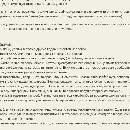
слуг, не имеющих отношения к нашему хобби.
ются, а их авторов ждут различные штрафные санкции в зависимости от их репутаци
ждения и заканчивая баном (отключением от форума, временным или постоянным).
раво удалять или закрывать темы и сообщения, провоцирующие конфликты между уча
того, намеренная это провокация или случайная.
бщений.
ий язык, упячка и любые другие подобные сетевые сленги.
ЫМИ БУКВАМИ), использование кэпслока в заголовках.
 в сообщение нескольких смайликов подряд) и их бездумное использование.
чаете на чье-то сообщение с цитатой, цитируйте не все сообщение целиком (особенно
нты сообщения, на которые вы отвечаете. Если же ваш ответ касается всего сообщени
то укажите автора сообщения либо его номер.
 заголовками, напр. «Есть вопрос» или «Помогите». Кратко описывайте суть вопроса 
ем в разных разделах форума. Если вы создали тему, и через какое-то время она исче
ми в более подходящий раздел. Если вы не можете ее найти ни в одном из разделов -
ь с администрацией. Возможно, она каким-то образом нарушает правила форума.
я писать грамотно, попробуйте воспользоваться какой-либо из программ для автомати
ит тыкать носом других участников в безграмотность их речи, особенно если других а
публичные замечания другим участникам по поводу нарушения ими правил. Если вы в
рам, кликнув на иконку «пожаловаться на это сообщение» (она находится в верхнем 
рутся с нарушителями.
ные версии книг, фильмов и т.д., а также размещение подобных файлов в виде влож