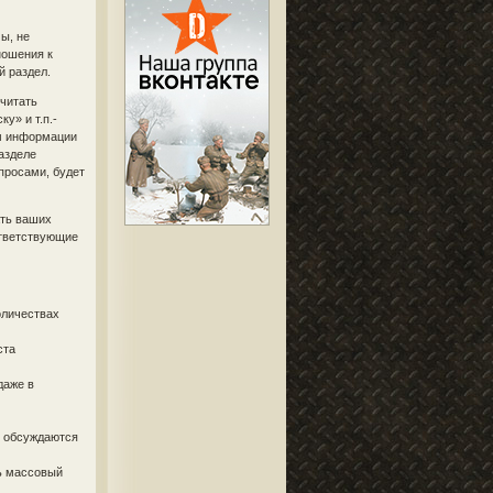
ы, не
ношения к
й раздел.
 читать
у» и т.п.-
ум информации
разделе
просами, будет
ать ваших
ответствующие
оличествах
ста
даже в
и обсуждаются
ь массовый