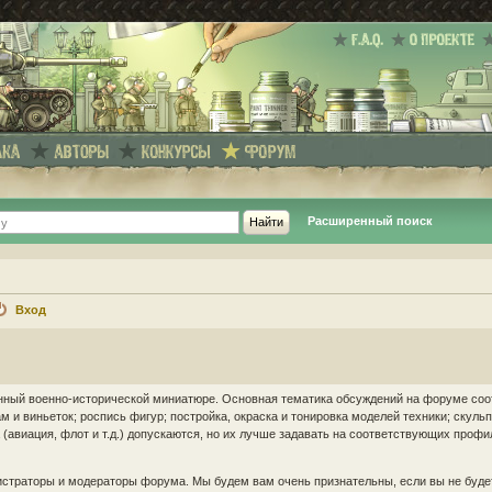
Расширенный поиск
Вход
енный военно-исторической миниатюре. Основная тематика обсуждений на форуме соо
 и виньеток; роспись фигур; постройка, окраска и тонировка моделей техники; скуль
(авиация, флот и т.д.) допускаются, но их лучше задавать на соответствующих проф
страторы и модераторы форума. Мы будем вам очень признательны, если вы не буде