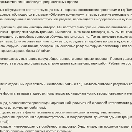
 достаточно лишь соблюдать ряд несложных правил.
рых обсуждаются соответствующие темы - окраска, соответствие прототипам и т.д. Тем
зделов, обсуждаются в разделе «Обо всем понемногу», а темы, вовсе не имеющие от
ема, помещенная в несоответствующем разделе, перемещается модераторами в нужны
редназначен для начинающих авторов. Мы настоятельно просим новичков внимательно
ском. Прежде чем задать тривиальный вопрос - «что такое темпера», «чем смыть краск
 большинство подобных вопросов обсуждалось многократно. Так вы получите максим
ей темы. Если же ответ найти не получается, то задавать подобные вопросы нужно в 
делах форума. Участникам, засоряющим основные разделы форума элементарными во
 кроме разделов блока «Учебка».
можно самому выставить на суд общественности свои первые творения. Просим уваж
ачества и разумного размера, а также давать краткие описания работ. Работы, не со
амена отдельных букв точками, символами *&#% и т.п.). Матозаменители в разумных к
я.
в форума, выпады в адрес их пола, возраста, национальности, вероисповедания и ме
анда, в особенности пропаганда национальной, религиозной и расовой нетерпимости (
увших исторических событиях).
 с целью вызвать флэйм, вспышки агрессии или конфликты между участниками.
ирования, пререкания с администраторами и модераторами. Действия администраци
mail).
разделе «Куплю-продам», в особенности массовая. Участникам, пытающимся наладит
«Куплю-продам», будет закрыт доступ к форуму.