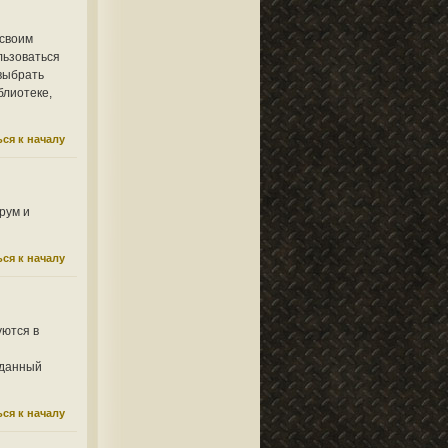
 своим
льзоваться
 выбрать
блиотеке,
ся к началу
рум и
ся к началу
уются в
 данный
ся к началу