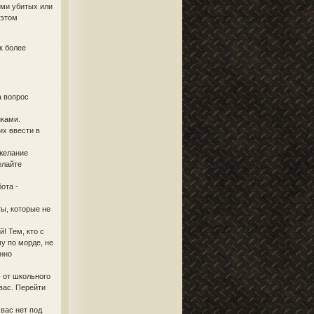
ями убитых или
 этом
к более
а вопрос
иками.
х ввести в
 желание
елайте
ота -
ы, которые не
! Тем, кто с
у по морде, не
енно
 от школьного
вас. Перейти
 вас нет под