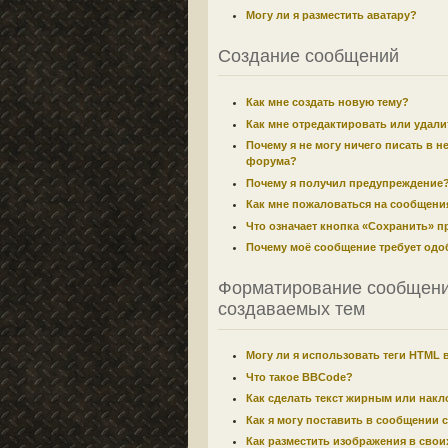
Могу ли я разместить аватару?
Создание сообщений
Как мне создать новую тему?
Как мне отредактировать или удал
Почему я не могу ничего писать в н
форума?
Почему я получил предупреждение
Как мне пожаловаться на сообщени
Что означает кнопка «Сохранить» 
Почему моё сообщение требует одо
Форматирование сообщени
создаваемых тем
Могу ли я использовать теги HTML 
Что такое BBCode?
Как сделать текст жирным или нак
Как я могу поставить в сообщении 
Как разместить изображения в сво