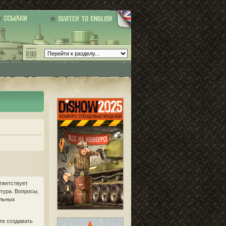
тветствует
птура. Вопросы,
ильных
те создавать