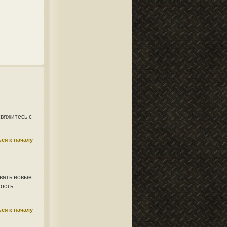
свяжитесь с
ся к началу
вать новые
ность
ся к началу