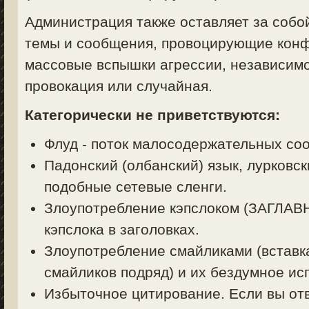
Администрация также оставляет за собо
темы и сообщения, провоцирующие конф
массовые вспышки агрессии, независимо
провокация или случайная.
Категорически не приветствуются:
Флуд - поток малосодержательных со
Падонский (олбанский) язык, лурковск
подобные сетевые сленги.
Злоупотребление кэпслоком (ЗАГЛА
кэпслока в заголовках.
Злоупотребление смайликами (вставк
смайликов подряд) и их бездумное ис
Избыточное цитирование. Если вы отв