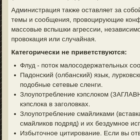
Администрация также оставляет за собо
темы и сообщения, провоцирующие конф
массовые вспышки агрессии, независимо
провокация или случайная.
Категорически не приветствуются:
Флуд - поток малосодержательных со
Падонский (олбанский) язык, лурковск
подобные сетевые сленги.
Злоупотребление кэпслоком (ЗАГЛА
кэпслока в заголовках.
Злоупотребление смайликами (вставк
смайликов подряд) и их бездумное ис
Избыточное цитирование. Если вы отв