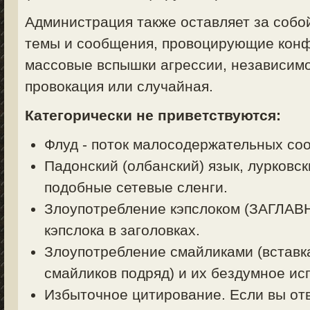
Администрация также оставляет за собо
темы и сообщения, провоцирующие конф
массовые вспышки агрессии, независимо
провокация или случайная.
Категорически не приветствуются:
Флуд - поток малосодержательных со
Падонский (олбанский) язык, лурковск
подобные сетевые сленги.
Злоупотребление кэпслоком (ЗАГЛА
кэпслока в заголовках.
Злоупотребление смайликами (вставк
смайликов подряд) и их бездумное ис
Избыточное цитирование. Если вы отв