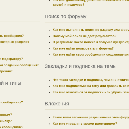
Как мне добавлять/удалять пользователей в с
друзей и недругов?
Поиск по форуму
Как мне выполнить поиск по разделу или фор
ить сообщение?
Почему мой поиск не даёт результатов?
екоторых разделах
В результате моего поиска я получил пустую с
Как мне найти пользователя форума?
?
Как мне найти свои сообщения и созданные м
я модератору?
при создании сообщения?
Закладки и подписка на темы
брения?
Что такое закладки и подписка, чем они отлич
й и типы
Как мне подписаться на тему или добавить ее 
Как мне отказаться от подписки или убрать за
в сообщениях?
Вложения
лонным?
Какие типы вложений разрешены на этом фор
ссылку?
Как мне управлять моими вложениями?
их сообщениях?