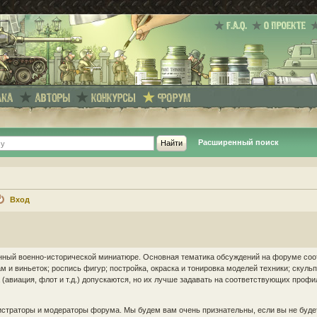
Расширенный поиск
Вход
енный военно-исторической миниатюре. Основная тематика обсуждений на форуме соо
 и виньеток; роспись фигур; постройка, окраска и тонировка моделей техники; скуль
(авиация, флот и т.д.) допускаются, но их лучше задавать на соответствующих проф
страторы и модераторы форума. Мы будем вам очень признательны, если вы не буде