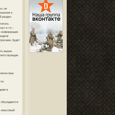
ы, не
ношения к
й раздел.
 читать
у» и т.п.-
ум информации
разделе
просами, будет
ать ваших
ответствующие
оличествах
ста
даже в
и обсуждаются
ь массовый