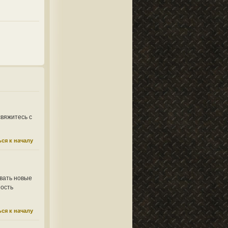
свяжитесь с
ся к началу
вать новые
ность
ся к началу