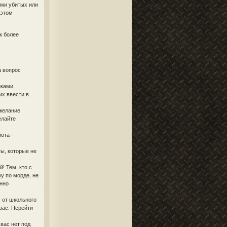
ями убитых или
 этом
к более
а вопрос
иками.
х ввести в
 желание
елайте
ота -
ы, которые не
! Тем, кто с
у по морде, не
енно
 от школьного
вас. Перейти
 вас нет под