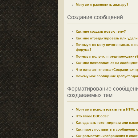
Могу ли я разместить аватару?
Создание сообщений
Как мне создать новую тему?
Как мне отредактировать или удал
Почему я не могу ничего писать в н
форума?
Почему я получил предупреждение
Как мне пожаловаться на сообщени
Что означает кнопка «Сохранить» 
Почему моё сообщение требует одо
Форматирование сообщени
создаваемых тем
Могу ли я использовать теги HTML 
Что такое BBCode?
Как сделать текст жирным или нак
Как я могу поставить в сообщении 
Как разместить изображения в сво