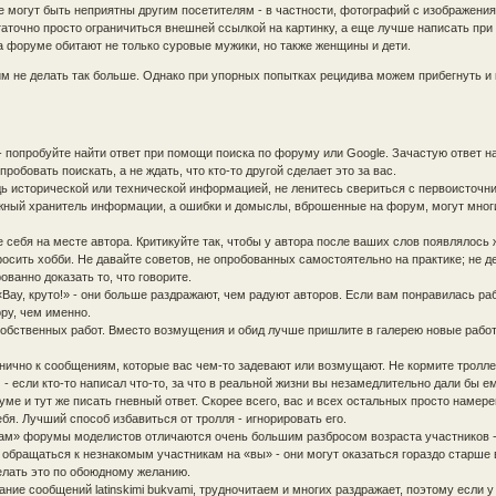
е могут быть неприятны другим посетителям - в частности, фотографий с изображени
аточно просто ограничиться внешней ссылкой на картинку, а еще лучше написать при
а форуме обитают не только суровые мужики, но также женщины и дети.
м не делать так больше. Однако при упорных попытках рецидива можем прибегнуть и 
- попробуйте найти ответ при помощи поиска по форуму или Google. Зачастую ответ н
робовать поискать, а не ждать, что кто-то другой сделает это за вас.
дь исторической или технической информацией, не ленитесь свериться с первоисточн
жный хранитель информации, а ошибки и домыслы, вброшенные на форум, могут многи
е себя на месте автора. Критикуйте так, чтобы у автора после ваших слов появлялось
осить хобби. Не давайте советов, не опробованных самостоятельно на практике; не д
ванно доказать то, что говорите.
Вау, круто!» - они больше раздражают, чем радуют авторов. Если вам понравилась раб
ру, чем именно.
собственных работ. Вместо возмущения и обид лучше пришлите в галерею новые работ
нично к сообщениям, которые вас чем-то задевают или возмущают. Не кормите троллей
 если кто-то написал что-то, за что в реальной жизни вы незамедлительно дали бы ем
уме и тут же писать гневный ответ. Скорее всего, вас и всех остальных просто намер
бя. Лучший способ избавиться от тролля - игнорировать его.
ам» форумы моделистов отличаются очень большим разбросом возраста участников -
обращаться к незнакомым участникам на «вы» - они могут оказаться гораздо старше 
делать это по обоюдному желанию.
сание сообщений latinskimi bukvami, трудночитаем и многих раздражает, поэтому если у