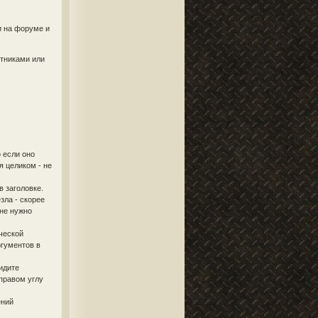
и на форуме и
стниками или
 если оно
я целиком - не
в заголовке.
зла - скорее
 не нужно
ческой
ргументов в
идите
правом углу
ений