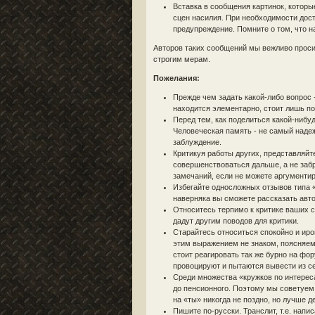
Вставка в сообщения картинок, которы
сцен насилия. При необходимости дост
предупреждение. Помните о том, что н
Авторов таких сообщений мы вежливо проси
строгим мерам.
Пожелания:
Прежде чем задать какой-либо вопрос 
находится элементарно, стоит лишь поп
Перед тем, как поделиться какой-нибу
Человеческая память - не самый наде
заблуждение.
Критикуя работы других, представляйт
совершенствоваться дальше, а не забр
замечаний, если не можете аргументиро
Избегайте односложных отзывов типа «
наверняка вы сможете рассказать авто
Относитесь терпимо к критике ваших 
дадут другим поводов для критики.
Старайтесь относиться спокойно и иро
этим выражением не знаком, поясняем -
стоит реагировать так же бурно на фор
провоцируют и пытаются вывести из се
Среди множества «кружков по интерес
до пенсионного. Поэтому мы советуем 
на «ты» никогда не поздно, но лучше 
Пишите по-русски. Транслит, т.е. напи