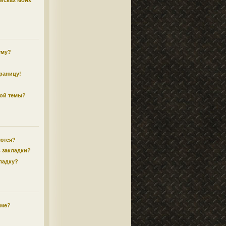
писках моих
уму?
траницу!
ной темы?
аются?
в закладки?
кладку?
уме?