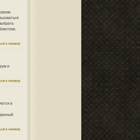
 своим
льзоваться
 выбрать
блиотеке,
ся к началу
рум и
ся к началу
уются в
 данный
ся к началу