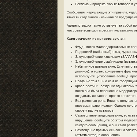
Реклама и продажа любых товаров и у
Сообщения, нарушающие эти правила, удаля
тяжести содеянного - начиная от предупре
Администрация также оставляет за собой п
массовые вспышки агрессии, независимо от 
Категорически не приветствуются:
Флуд - поток малосодержательных соо
Падонский (олбанский) язык, лурковск
Злоупотребление кэпслоком (ЗАГЛАВН
Злоупотребление смайликами (вставка
Избыточное цитирование. Если вы отве
длинное), а только конкретные фрагме
используйте цитирование вообще, прос
Создание тем с ни о чем не говорящими
Кросс-постинг - создание одинаковых т
всего она была перенесена модератора
создавать ее заново, просто свяжитес
Безграмотная речь. Если не получаетс
проверки правописания. Однако не сто
споре у вас не осталось.
Самовольное модерирование, то есть 
нарушение, сообщите об этом модерато
каждого сообщения), и они сами разбе
Размещение прямых ссылок на электрон
(аттачментов) в сообщениях.