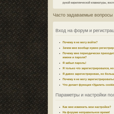
рукой кириллической клавиатуры, воспо
Часто задаваемые вопросы
Вход на форум и регистра
Почему я не могу войти?
Зачем мне вообще нужно регистрир
Почему мне периодически приходит
имени и пароля?
Я забыл пароль!
Я только что зарегистрировался, но
Я давно зарегистрирован, но больш
Почему я не могу зарегистрировать
Что делает функция «Удалить cook
Параметры и настройки по
Как мне изменить мои настройки?
На форуме неправильное время!