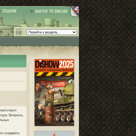
тветствует
птура. Вопросы,
ильных
те создавать