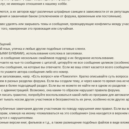
слуг, не имеющих отношения к нашему хобби.
ются, а их авторов ждут различные штрафные санкции в зависимости от их репутаци
ждения и заканчивая баном (отключением от форума, временным или постоянным).
раво удалять или закрывать темы и сообщения, провоцирующие конфликты между уча
того, намеренная это провокация или случайная.
бщений.
ий язык, упячка и любые другие подобные сетевые сленги.
ЫМИ БУКВАМИ), использование кэпслока в заголовках.
 в сообщение нескольких смайликов подряд) и их бездумное использование.
чаете на чье-то сообщение с цитатой, цитируйте не все сообщение целиком (особенно
нты сообщения, на которые вы отвечаете. Если же ваш ответ касается всего сообщени
то укажите автора сообщения либо его номер.
 заголовками, напр. «Есть вопрос» или «Помогите». Кратко описывайте суть вопроса 
ем в разных разделах форума. Если вы создали тему, и через какое-то время она исче
ми в более подходящий раздел. Если вы не можете ее найти ни в одном из разделов -
ь с администрацией. Возможно, она каким-то образом нарушает правила форума.
я писать грамотно, попробуйте воспользоваться какой-либо из программ для автомати
ит тыкать носом других участников в безграмотность их речи, особенно если других а
публичные замечания другим участникам по поводу нарушения ими правил. Если вы в
рам, кликнув на иконку «пожаловаться на это сообщение» (она находится в верхнем 
рутся с нарушителями.
ные версии книг, фильмов и т.д., а также размещение подобных файлов в виде влож