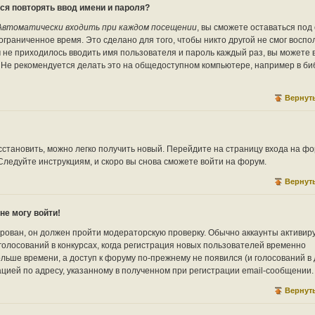
ся повторять ввод имени и пароля?
Автоматически входить при каждом посещении
, вы сможете оставаться под
граниченное время. Это сделано для того, чтобы никто другой не смог воспо
м не приходилось вводить имя пользователя и пароль каждый раз, вы можете
. Не рекомендуется делать это на общедоступном компьютере, например в би
Вернуть
сстановить, можно легко получить новый. Перейдите на страницу входа на фо
 Следуйте инструкциям, и скоро вы снова сможете войти на форум.
Вернуть
не могу войти!
ирован, он должен пройти модераторскую проверку. Обычно аккаунты активир
голосований в конкурсах, когда регистрация новых пользователей временно
льше времени, а доступ к форуму по-прежнему не появился (и голосований в
ацией по адресу, указанному в полученном при регистрации email-сообщении.
Вернуть