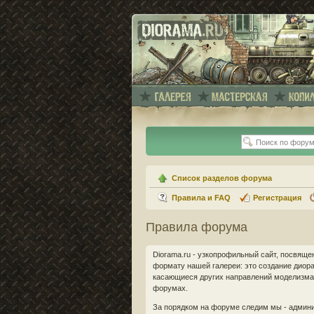
Список разделов форума
Правила и FAQ
Регистрация
Правила форума
Diorama.ru - узкопрофильный сайт, посвящ
формату нашей галереи: это создание диорам
касающиеся других направлений моделизма 
форумах.
За порядком на форуме следим мы - админи