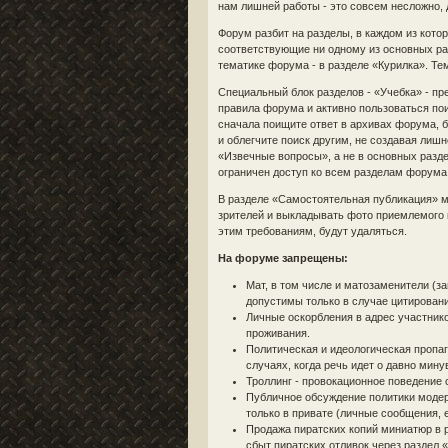
нам лишней работы - это совсем несложно,
Форум разбит на разделы, в каждом из кото
соответствующие ни одному из основных ра
тематике форума - в разделе «Курилка». Т
Специальный блок разделов - «Учебка» - п
правила форума и активно пользоваться пои
сначала поищите ответ в архивах форума,
и облегчите поиск другим, не создавая лишн
«Извечные вопросы», а не в основных раз
ограничен доступ ко всем разделам форума,
В разделе «Самостоятельная публикация» 
зрителей и выкладывать фото приемлемого к
этим требованиям, будут удаляться.
На форуме запрещены:
Мат, в том числе и матозаменители (з
допустимы только в случае цитировани
Личные оскорбления в адрес участнико
проживания.
Политическая и идеологическая пропаг
случаях, когда речь идет о давно мин
Троллинг - провокационное поведение
Публичное обсуждение политики модер
только в привате (личные сообщения, e-
Продажа пиратских копий миниатюр в 
сбыт пиратских отливок через раздел 