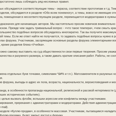
 достаточно лишь соблюдать ряд несложных правил.
рых обсуждаются соответствующие темы - окраска, соответствие прототипам и т.д. Тем
зделов, обсуждаются в разделе «Обо всем понемногу», а темы, вовсе не имеющие от
ема, помещенная в несоответствующем разделе, перемещается модераторами в нужны
редназначен для начинающих авторов. Мы настоятельно просим новичков внимательно
ском. Прежде чем задать тривиальный вопрос - «что такое темпера», «чем смыть краск
 большинство подобных вопросов обсуждалось многократно. Так вы получите максим
ей темы. Если же ответ найти не получается, то задавать подобные вопросы нужно в 
делах форума. Участникам, засоряющим основные разделы форума элементарными во
 кроме разделов блока «Учебка».
можно самому выставить на суд общественности свои первые творения. Просим уваж
ачества и разумного размера, а также давать краткие описания работ. Работы, не со
амена отдельных букв точками, символами *&#% и т.п.). Матозаменители в разумных к
я.
в форума, выпады в адрес их пола, возраста, национальности, вероисповедания и ме
анда, в особенности пропаганда национальной, религиозной и расовой нетерпимости (
увших исторических событиях).
 с целью вызвать флэйм, вспышки агрессии или конфликты между участниками.
ирования, пререкания с администраторами и модераторами. Действия администраци
mail).
разделе «Куплю-продам», в особенности массовая. Участникам, пытающимся наладит
«Куплю-продам», будет закрыт доступ к форуму.