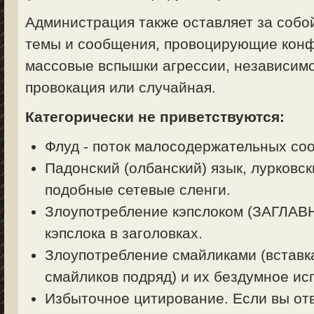
Администрация также оставляет за собо
темы и сообщения, провоцирующие конф
массовые вспышки агрессии, независимо
провокация или случайная.
Категорически не приветствуются:
Флуд - поток малосодержательных со
Падонский (олбанский) язык, лурковск
подобные сетевые сленги.
Злоупотребление кэпслоком (ЗАГЛА
кэпслока в заголовках.
Злоупотребление смайликами (вставк
смайликов подряд) и их бездумное ис
Избыточное цитирование. Если вы отв