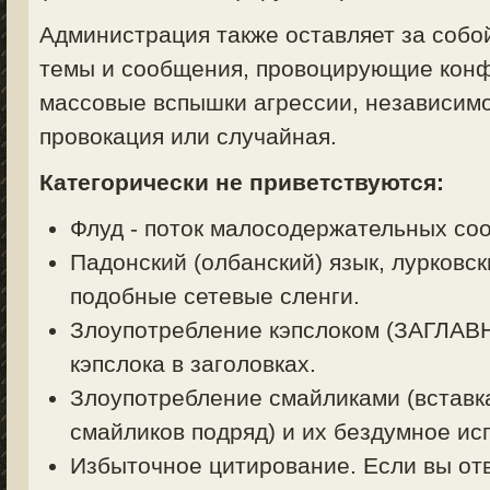
Администрация также оставляет за собо
темы и сообщения, провоцирующие конф
массовые вспышки агрессии, независимо
провокация или случайная.
Категорически не приветствуются:
Флуд - поток малосодержательных со
Падонский (олбанский) язык, лурковск
подобные сетевые сленги.
Злоупотребление кэпслоком (ЗАГЛА
кэпслока в заголовках.
Злоупотребление смайликами (вставк
смайликов подряд) и их бездумное ис
Избыточное цитирование. Если вы отв