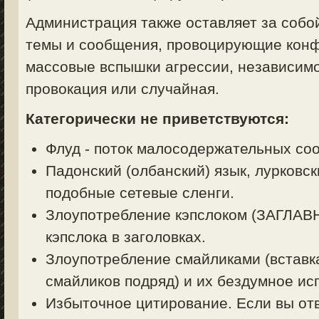
Администрация также оставляет за собо
темы и сообщения, провоцирующие конф
массовые вспышки агрессии, независимо
провокация или случайная.
Категорически не приветствуются:
Флуд - поток малосодержательных со
Падонский (олбанский) язык, лурковск
подобные сетевые сленги.
Злоупотребление кэпслоком (ЗАГЛА
кэпслока в заголовках.
Злоупотребление смайликами (вставк
смайликов подряд) и их бездумное ис
Избыточное цитирование. Если вы отв