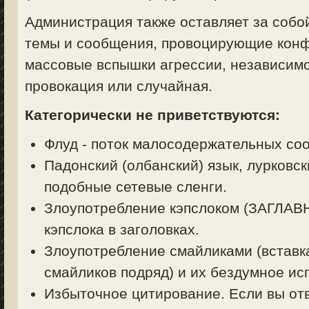
Администрация также оставляет за собо
темы и сообщения, провоцирующие конф
массовые вспышки агрессии, независимо
провокация или случайная.
Категорически не приветствуются:
Флуд - поток малосодержательных со
Падонский (олбанский) язык, лурковск
подобные сетевые сленги.
Злоупотребление кэпслоком (ЗАГЛА
кэпслока в заголовках.
Злоупотребление смайликами (вставк
смайликов подряд) и их бездумное ис
Избыточное цитирование. Если вы отв