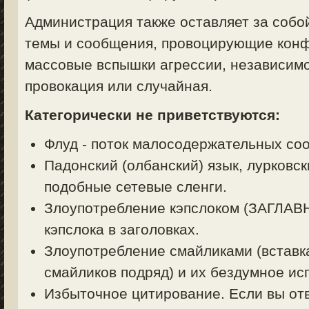
Администрация также оставляет за собо
темы и сообщения, провоцирующие конф
массовые вспышки агрессии, независимо
провокация или случайная.
Категорически не приветствуются:
Флуд - поток малосодержательных со
Падонский (олбанский) язык, лурковск
подобные сетевые сленги.
Злоупотребление кэпслоком (ЗАГЛА
кэпслока в заголовках.
Злоупотребление смайликами (вставк
смайликов подряд) и их бездумное ис
Избыточное цитирование. Если вы отв