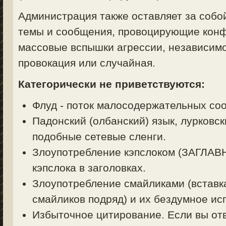
Администрация также оставляет за собо
темы и сообщения, провоцирующие конф
массовые вспышки агрессии, независимо
провокация или случайная.
Категорически не приветствуются:
Флуд - поток малосодержательных со
Падонский (олбанский) язык, лурковск
подобные сетевые сленги.
Злоупотребление кэпслоком (ЗАГЛА
кэпслока в заголовках.
Злоупотребление смайликами (вставк
смайликов подряд) и их бездумное ис
Избыточное цитирование. Если вы отв