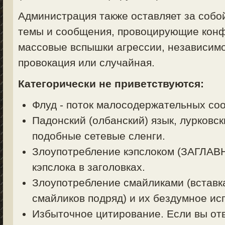
Администрация также оставляет за собо
темы и сообщения, провоцирующие конф
массовые вспышки агрессии, независимо
провокация или случайная.
Категорически не приветствуются:
Флуд - поток малосодержательных со
Падонский (олбанский) язык, лурковск
подобные сетевые сленги.
Злоупотребление кэпслоком (ЗАГЛА
кэпслока в заголовках.
Злоупотребление смайликами (вставк
смайликов подряд) и их бездумное ис
Избыточное цитирование. Если вы отв