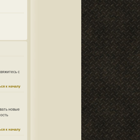
свяжитесь с
ся к началу
вать новые
ность
ся к началу