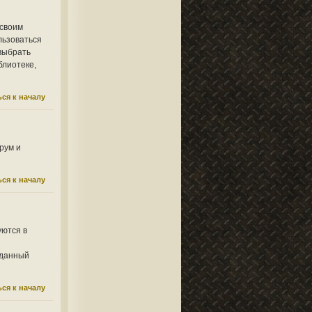
 своим
льзоваться
 выбрать
блиотеке,
ся к началу
рум и
ся к началу
уются в
 данный
ся к началу