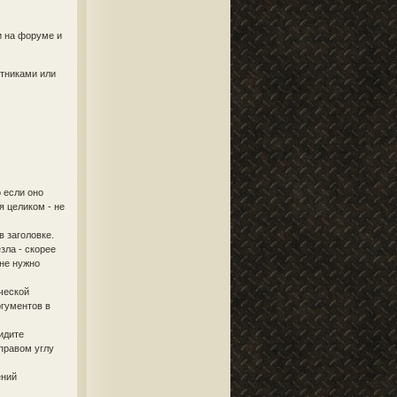
и на форуме и
стниками или
 если оно
я целиком - не
в заголовке.
зла - скорее
 не нужно
ческой
ргументов в
идите
правом углу
ений