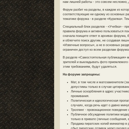
нам лишней работы - это совсем несложно,
Форум разбит на разделы, в каждом из кото
соответствующие ни одному из основных ра
тематике форума - в разделе «Курилка». Т
Специальный блок разделов - «Учебка» - п
правила форума и активно пользоваться пои
сначала поищите ответ в архивах форума,
и облегчите поиск другим, не создавая лишн
«Извечные вопросы», а не в основных раз
ограничен доступ ко всем разделам форума,
В разделе «Самостоятельная публикация» 
зрителей и выкладывать фото приемлемого к
этим требованиям, будут удаляться.
На форуме запрещены:
Мат, в том числе и матозаменители (з
допустимы только в случае цитировани
Личные оскорбления в адрес участнико
проживания.
Политическая и идеологическая пропаг
случаях, когда речь идет о давно мин
Троллинг - провокационное поведение
Публичное обсуждение политики модер
только в привате (личные сообщения, e-
Продажа пиратских копий миниатюр в 
сбыт пиратских отливок через раздел 