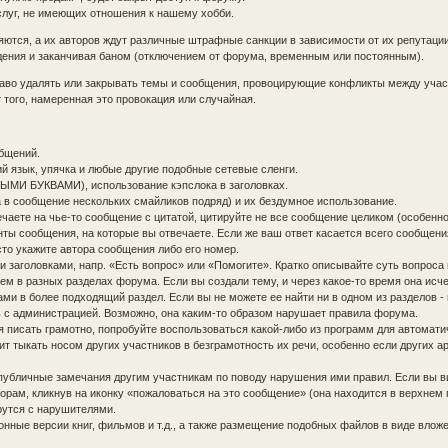
слуг, не имеющих отношения к нашему хобби.
ются, а их авторов ждут различные штрафные санкции в зависимости от их репутаци
ждения и заканчивая баном (отключением от форума, временным или постоянным).
раво удалять или закрывать темы и сообщения, провоцирующие конфликты между уча
того, намеренная это провокация или случайная.
бщений.
ий язык, упячка и любые другие подобные сетевые сленги.
ЫМИ БУКВАМИ), использование кэпслока в заголовках.
 в сообщение нескольких смайликов подряд) и их бездумное использование.
чаете на чье-то сообщение с цитатой, цитируйте не все сообщение целиком (особенно
нты сообщения, на которые вы отвечаете. Если же ваш ответ касается всего сообщени
то укажите автора сообщения либо его номер.
 заголовками, напр. «Есть вопрос» или «Помогите». Кратко описывайте суть вопроса 
ем в разных разделах форума. Если вы создали тему, и через какое-то время она исче
ми в более подходящий раздел. Если вы не можете ее найти ни в одном из разделов -
ь с администрацией. Возможно, она каким-то образом нарушает правила форума.
я писать грамотно, попробуйте воспользоваться какой-либо из программ для автомати
ит тыкать носом других участников в безграмотность их речи, особенно если других а
публичные замечания другим участникам по поводу нарушения ими правил. Если вы в
рам, кликнув на иконку «пожаловаться на это сообщение» (она находится в верхнем 
рутся с нарушителями.
ные версии книг, фильмов и т.д., а также размещение подобных файлов в виде влож