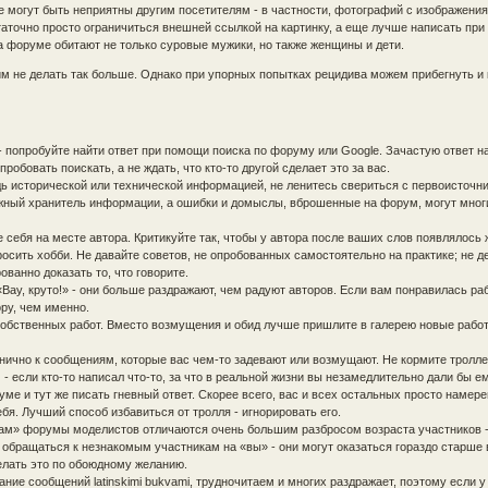
е могут быть неприятны другим посетителям - в частности, фотографий с изображени
аточно просто ограничиться внешней ссылкой на картинку, а еще лучше написать при
а форуме обитают не только суровые мужики, но также женщины и дети.
м не делать так больше. Однако при упорных попытках рецидива можем прибегнуть и 
- попробуйте найти ответ при помощи поиска по форуму или Google. Зачастую ответ н
робовать поискать, а не ждать, что кто-то другой сделает это за вас.
дь исторической или технической информацией, не ленитесь свериться с первоисточн
жный хранитель информации, а ошибки и домыслы, вброшенные на форум, могут многи
е себя на месте автора. Критикуйте так, чтобы у автора после ваших слов появлялось
осить хобби. Не давайте советов, не опробованных самостоятельно на практике; не д
ванно доказать то, что говорите.
Вау, круто!» - они больше раздражают, чем радуют авторов. Если вам понравилась раб
ру, чем именно.
собственных работ. Вместо возмущения и обид лучше пришлите в галерею новые работ
нично к сообщениям, которые вас чем-то задевают или возмущают. Не кормите троллей
 если кто-то написал что-то, за что в реальной жизни вы незамедлительно дали бы ем
уме и тут же писать гневный ответ. Скорее всего, вас и всех остальных просто намер
бя. Лучший способ избавиться от тролля - игнорировать его.
ам» форумы моделистов отличаются очень большим разбросом возраста участников -
обращаться к незнакомым участникам на «вы» - они могут оказаться гораздо старше 
делать это по обоюдному желанию.
сание сообщений latinskimi bukvami, трудночитаем и многих раздражает, поэтому если у