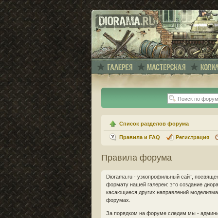
Список разделов форума
Правила и FAQ
Регистрация
Правила форума
Diorama.ru - узкопрофильный сайт, посвящ
формату нашей галереи: это создание диорам
касающиеся других направлений моделизма 
форумах.
За порядком на форуме следим мы - админи