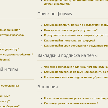
Как мне добавлять/удалять пользователей в с
друзей и недругов?
Поиск по форуму
Как мне выполнить поиск по разделу или фор
ить сообщение?
Почему мой поиск не даёт результатов?
екоторых разделах
В результате моего поиска я получил пустую с
Как мне найти пользователя форума?
?
Как мне найти свои сообщения и созданные м
я модератору?
при создании сообщения?
Закладки и подписка на темы
брения?
Что такое закладки и подписка, чем они отлич
й и типы
Как мне подписаться на тему или добавить ее 
Как мне отказаться от подписки или убрать за
в сообщениях?
Вложения
лонным?
Какие типы вложений разрешены на этом фор
ссылку?
Как мне управлять моими вложениями?
их сообщениях?