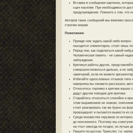
Вставка в сообщения картинок, которы
сцен насилия. При необходимости дост
предупреждение. Помните о том, что н
Авторов таких сообщений мы вежливо проси
строгим мерам.
Пожелания:
Прежде чем задать какой-либо вопрос 
находится элементарно, стоит лишь поп
Перед тем, как поделиться какой-нибу
Человеческая память - не самый наде
заблуждение.
Критикуя работы других, представляйт
совершенствоваться дальше, а не забр
замечаний, если не можете аргументиро
Избегайте односложных отзывов типа «
наверняка вы сможете рассказать авто
Относитесь терпимо к критике ваших 
дадут другим поводов для критики.
Старайтесь относиться спокойно и иро
этим выражением не знаком, поясняем -
стоит реагировать так же бурно на фор
провоцируют и пытаются вывести из се
Среди множества «кружков по интерес
до пенсионного. Поэтому мы советуем 
на «ты» никогда не поздно, но лучше 
Пишите по-русски. Транслит, т.е. напи