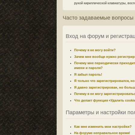
рукой кириллической клавиатуры, воспо
Часто задаваемые вопросы
Вход на форум и регистра
Почему я не могу войти?
Зачем мне вообще нужно регистрир
Почему мне периодически приходит
имени и пароля?
Я забыл пароль!
Я только что зарегистрировался, но
Я давно зарегистрирован, но больш
Почему я не могу зарегистрировать
Что делает функция «Удалить cook
Параметры и настройки по
Как мне изменить мои настройки?
На форуме неправильное время!