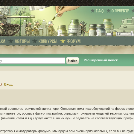
Расширенный поиск
Вход
енный военно-исторической миниатюре. Основная тематика обсуждений на форуме соо
 и виньеток; роспись фигур; постройка, окраска и тонировка моделей техники; скуль
(авиация, флот и т.д.) допускаются, но их лучше задавать на соответствующих проф
страторы и модераторы форума. Мы будем вам очень признательны, если вы не буде