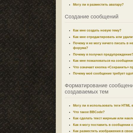
Могу ли я разместить аватару?
Создание сообщений
Как мне создать новую тему?
Как мне отредактировать или удал
Почему я не могу ничего писать в н
форума?
Почему я получил предупреждение
Как мне пожаловаться на сообщени
Что означает кнопка «Сохранить» 
Почему моё сообщение требует одо
Форматирование сообщени
создаваемых тем
Могу ли я использовать теги HTML 
Что такое BBCode?
Как сделать текст жирным или нак
Как я могу поставить в сообщении 
Как разместить изображения в сво