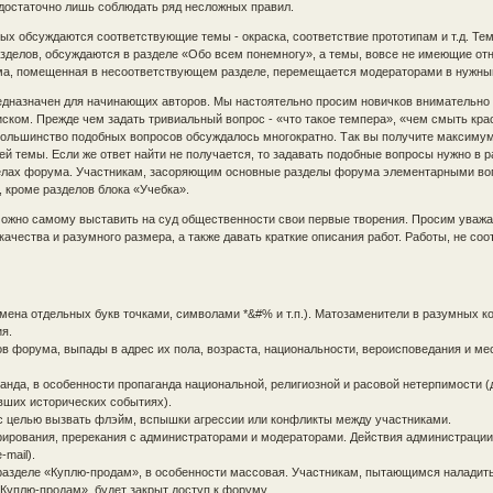
 достаточно лишь соблюдать ряд несложных правил.
рых обсуждаются соответствующие темы - окраска, соответствие прототипам и т.д. Тем
зделов, обсуждаются в разделе «Обо всем понемногу», а темы, вовсе не имеющие от
ема, помещенная в несоответствующем разделе, перемещается модераторами в нужны
редназначен для начинающих авторов. Мы настоятельно просим новичков внимательно
ском. Прежде чем задать тривиальный вопрос - «что такое темпера», «чем смыть краск
 большинство подобных вопросов обсуждалось многократно. Так вы получите максим
ей темы. Если же ответ найти не получается, то задавать подобные вопросы нужно в 
делах форума. Участникам, засоряющим основные разделы форума элементарными во
 кроме разделов блока «Учебка».
можно самому выставить на суд общественности свои первые творения. Просим уваж
ачества и разумного размера, а также давать краткие описания работ. Работы, не со
амена отдельных букв точками, символами *&#% и т.п.). Матозаменители в разумных к
я.
в форума, выпады в адрес их пола, возраста, национальности, вероисповедания и ме
анда, в особенности пропаганда национальной, религиозной и расовой нетерпимости (
увших исторических событиях).
 с целью вызвать флэйм, вспышки агрессии или конфликты между участниками.
ирования, пререкания с администраторами и модераторами. Действия администраци
mail).
разделе «Куплю-продам», в особенности массовая. Участникам, пытающимся наладит
«Куплю-продам», будет закрыт доступ к форуму.