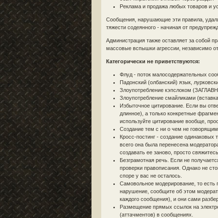
Реклама и продажа любых товаров и у
Сообщения, нарушающие эти правила, удаля
тяжести содеянного - начиная от предупре
Администрация также оставляет за собой п
массовые вспышки агрессии, независимо от 
Категорически не приветствуются:
Флуд - поток малосодержательных соо
Падонский (олбанский) язык, лурковск
Злоупотребление кэпслоком (ЗАГЛАВН
Злоупотребление смайликами (вставка
Избыточное цитирование. Если вы отве
длинное), а только конкретные фрагме
используйте цитирование вообще, прос
Создание тем с ни о чем не говорящими
Кросс-постинг - создание одинаковых т
всего она была перенесена модератора
создавать ее заново, просто свяжитес
Безграмотная речь. Если не получаетс
проверки правописания. Однако не сто
споре у вас не осталось.
Самовольное модерирование, то есть 
нарушение, сообщите об этом модерато
каждого сообщения), и они сами разбе
Размещение прямых ссылок на электрон
(аттачментов) в сообщениях.