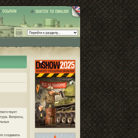
тветствует
птура. Вопросы,
ильных
те создавать