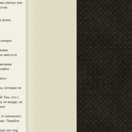
ями убитых или
 этом
к более
а вопрос
иками.
х ввести в
 желание
елайте
ота -
ы, которые не
! Тем, кто с
у по морде, не
енно
 от школьного
вас. Перейти
 вас нет под