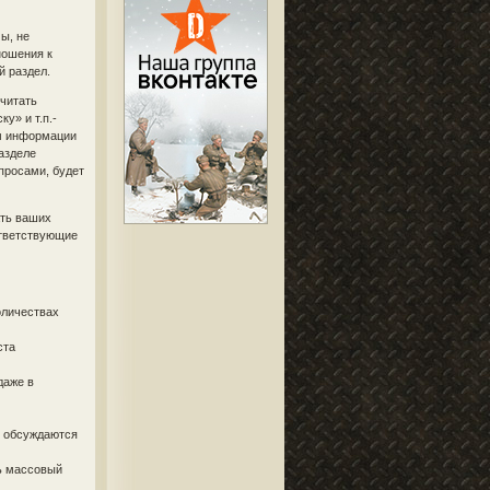
ы, не
ношения к
й раздел.
 читать
у» и т.п.-
ум информации
разделе
просами, будет
ать ваших
ответствующие
оличествах
ста
даже в
и обсуждаются
ь массовый