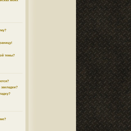
писках моих
уму?
траницу!
ной темы?
аются?
в закладки?
кладку?
уме?