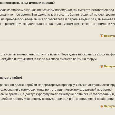
ся повторять ввод имени и пароля?
Автоматически входить при каждом посещении
, вы сможете оставаться под
граниченное время. Это сделано для того, чтобы никто другой не смог воспо
м не приходилось вводить имя пользователя и пароль каждый раз, вы можете
. Не рекомендуется делать это на общедоступном компьютере, например в би
Вернуть
сстановить, можно легко получить новый. Перейдите на страницу входа на фо
 Следуйте инструкциям, и скоро вы снова сможете войти на форум.
Вернуть
не могу войти!
ирован, он должен пройти модераторскую проверку. Обычно аккаунты активир
голосований в конкурсах, когда регистрация новых пользователей временно
льше времени, а доступ к форуму по-прежнему не появился (и голосований в
ацией по адресу, указанному в полученном при регистрации email-сообщении.
Вернуть