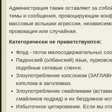
Администрация также оставляет за собо
темы и сообщения, провоцирующие конф
массовые вспышки агрессии, независимо
провокация или случайная.
Категорически не приветствуются:
Флуд - поток малосодержательных со
Падонский (олбанский) язык, лурковск
подобные сетевые сленги.
Злоупотребление кэпслоком (ЗАГЛА
кэпслока в заголовках.
Злоупотребление смайликами (вставк
смайликов подряд) и их бездумное ис
Избыточное цитирование. Если вы отв