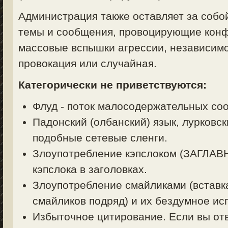
Администрация также оставляет за собо
темы и сообщения, провоцирующие конф
массовые вспышки агрессии, независимо
провокация или случайная.
Категорически не приветствуются:
Флуд - поток малосодержательных со
Падонский (олбанский) язык, лурковск
подобные сетевые сленги.
Злоупотребление кэпслоком (ЗАГЛА
кэпслока в заголовках.
Злоупотребление смайликами (вставк
смайликов подряд) и их бездумное ис
Избыточное цитирование. Если вы отв