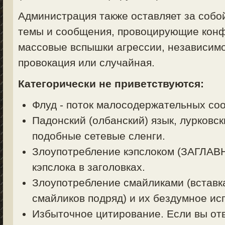
Администрация также оставляет за собо
темы и сообщения, провоцирующие конф
массовые вспышки агрессии, независимо
провокация или случайная.
Категорически не приветствуются:
Флуд - поток малосодержательных со
Падонский (олбанский) язык, лурковск
подобные сетевые сленги.
Злоупотребление кэпслоком (ЗАГЛА
кэпслока в заголовках.
Злоупотребление смайликами (вставк
смайликов подряд) и их бездумное ис
Избыточное цитирование. Если вы отв