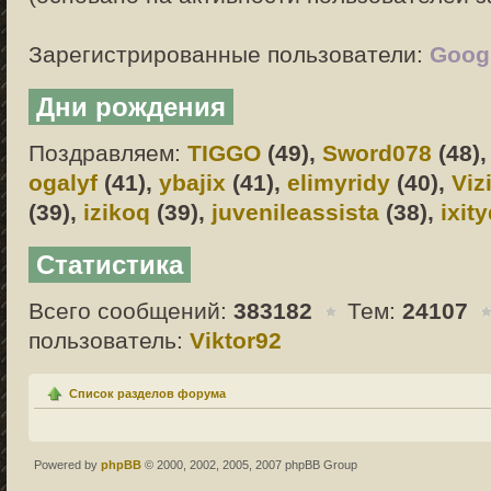
Зарегистрированные пользователи:
Googl
Дни рождения
Поздравляем:
TIGGO
(49),
Sword078
(48)
ogalyf
(41),
ybajix
(41),
elimyridy
(40),
Viz
(39),
izikoq
(39),
juvenileassista
(38),
ixit
Статистика
Всего сообщений:
383182
Тем:
24107
пользователь:
Viktor92
Список разделов форума
Powered by
phpBB
© 2000, 2002, 2005, 2007 phpBB Group