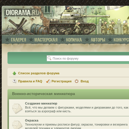
Список разделов форума
Правила и FAQ
Регистрация
Вход
Военно-историческая миниатюра
Создание миниатюр
Всё, что мы делаем с фигурками, моделями и диорамами до того, как
взяться за аэрограф или кисть.
Окраска
Технологии и приемы росписи фигур; окраски, тонировки и везеринга
моделей техники и элементов диорам.