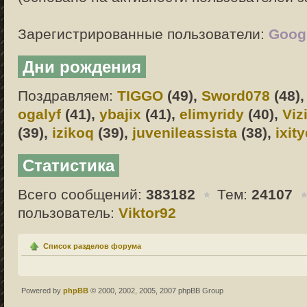
Зарегистрированные пользователи:
Googl
Дни рождения
Поздравляем:
TIGGO
(49),
Sword078
(48)
ogalyf
(41),
ybajix
(41),
elimyridy
(40),
Viz
(39),
izikoq
(39),
juvenileassista
(38),
ixit
Статистика
Всего сообщений:
383182
Тем:
24107
пользователь:
Viktor92
Список разделов форума
Powered by
phpBB
© 2000, 2002, 2005, 2007 phpBB Group