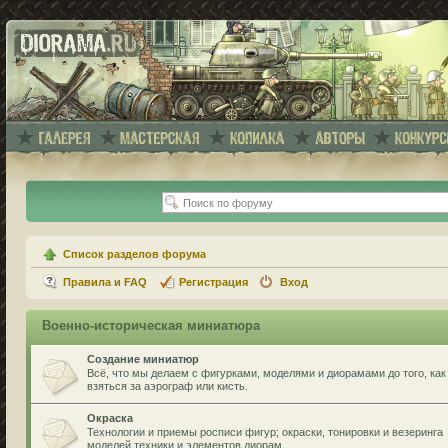
Список разделов форума
Правила и FAQ
Регистрация
Вход
Военно-историческая миниатюра
Создание миниатюр
Всё, что мы делаем с фигурками, моделями и диорамами до того, как
взяться за аэрограф или кисть.
Окраска
Технологии и приемы росписи фигур; окраски, тонировки и везеринга
моделей техники и элементов диорам.