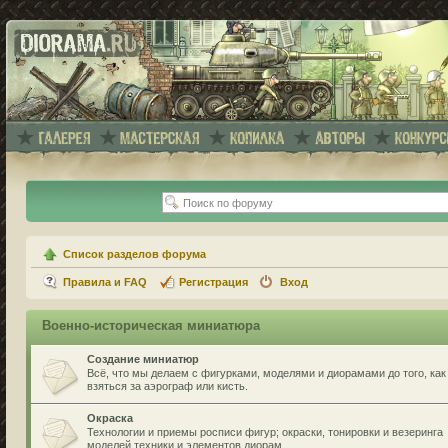
Список разделов форума
Правила и FAQ
Регистрация
Вход
Военно-историческая миниатюра
Создание миниатюр
Всё, что мы делаем с фигурками, моделями и диорамами до того, как
взяться за аэрограф или кисть.
Окраска
Технологии и приемы росписи фигур; окраски, тонировки и везеринга
моделей техники и элементов диорам.