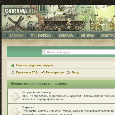
Список разделов форума
Правила и FAQ
Регистрация
Вход
Военно-историческая миниатюра
Создание миниатюр
Всё, что мы делаем с фигурками, моделями и диорамами до того, как
взяться за аэрограф или кисть.
Окраска
Технологии и приемы росписи фигур; окраски, тонировки и везеринга
моделей техники и элементов диорам.