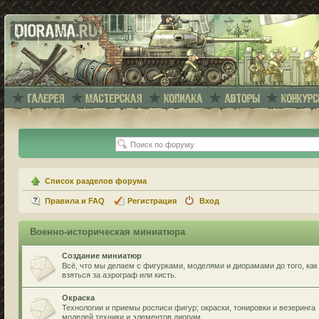
Список разделов форума
Правила и FAQ
Регистрация
Вход
Военно-историческая миниатюра
Создание миниатюр
Всё, что мы делаем с фигурками, моделями и диорамами до того, как
взяться за аэрограф или кисть.
Окраска
Технологии и приемы росписи фигур; окраски, тонировки и везеринга
моделей техники и элементов диорам.