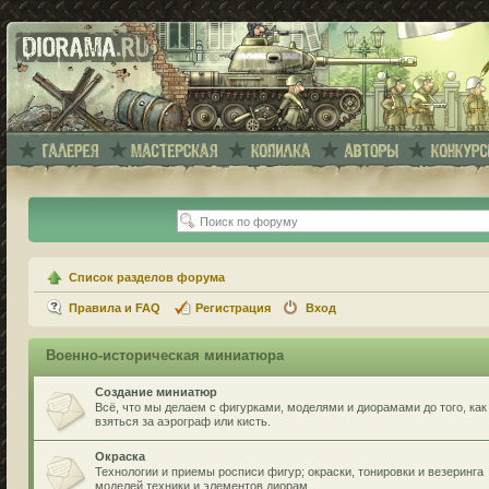
Список разделов форума
Правила и FAQ
Регистрация
Вход
Военно-историческая миниатюра
Создание миниатюр
Всё, что мы делаем с фигурками, моделями и диорамами до того, как
взяться за аэрограф или кисть.
Окраска
Технологии и приемы росписи фигур; окраски, тонировки и везеринга
моделей техники и элементов диорам.