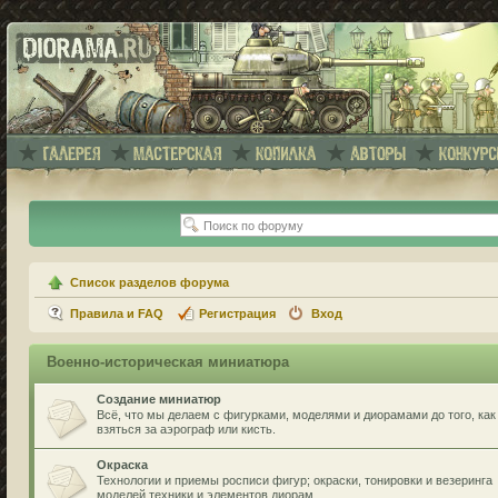
Список разделов форума
Правила и FAQ
Регистрация
Вход
Военно-историческая миниатюра
Создание миниатюр
Всё, что мы делаем с фигурками, моделями и диорамами до того, как
взяться за аэрограф или кисть.
Окраска
Технологии и приемы росписи фигур; окраски, тонировки и везеринга
моделей техники и элементов диорам.