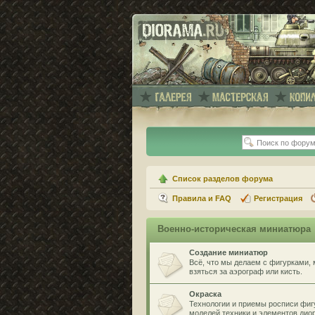
Список разделов форума
Правила и FAQ
Регистрация
Военно-историческая миниатюра
Создание миниатюр
Всё, что мы делаем с фигурками, 
взяться за аэрограф или кисть.
Окраска
Технологии и приемы росписи фигу
моделей техники и элементов дио