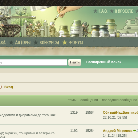
Расширенный поиск
Вход
темы
сообщения
последнее сообщение
1319
15584
СбитыйНадБалтико
моделями и диорамами до того, как
22.10.21 [02:55]
1192
15284
Андрей Миронов
р; окраски, тонировки и везеринга
14.11.24 [18:25]
рам.