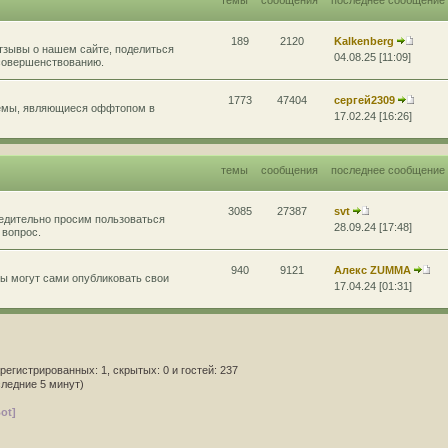
189
2120
Kalkenberg
тзывы о нашем сайте, поделиться
04.08.25 [11:09]
усовершенствованию.
1773
47404
сергей2309
темы, являющиеся оффтопом в
17.02.24 [16:26]
темы
сообщения
последнее сообщение
3085
27387
svt
бедительно просим пользоваться
28.09.24 [17:48]
 вопрос.
940
9121
Алекс ZUMMA
ы могут сами опубликовать свои
17.04.24 [01:31]
арегистрированных: 1, скрытых: 0 и гостей: 237
следние 5 минут)
ot]