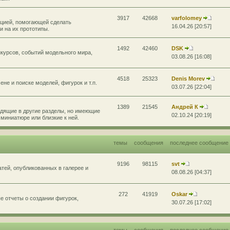
3917
42668
varfolomey
цией, помогающей сделать
16.04.26 [20:57]
 на их прототипы.
1492
42460
DSK
курсов, событий модельного мира,
03.08.26 [16:08]
4518
25323
Denis Morev
не и поиске моделей, фигурок и т.п.
03.07.26 [22:04]
1389
21545
Андрей К
дящие в другие разделы, но имеющие
02.10.24 [20:19]
миниатюре или близкие к ней.
темы
сообщения
последнее сообщение
9196
98115
svt
атей, опубликованных в галерее и
08.08.26 [04:37]
272
41919
Oskar
 отчеты о создании фигурок,
30.07.26 [17:02]
темы
сообщения
последнее сообщение