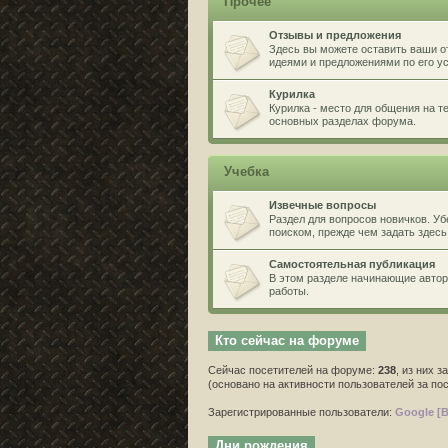
Прочее
Отзывы и предложения
Здесь вы можете оставить ваши о
идеями и предложениями по его 
Курилка
Курилка - место для общения на 
основных разделах форума.
Учебка
Извечные вопросы
Раздел для вопросов новичков. У
поиском, прежде чем задать здесь
Самостоятельная публикация
В этом разделе начинающие автор
работы.
Кто сейчас на форуме
Сейчас посетителей на форуме:
238
, из них з
(основано на активности пользователей за по
Зарегистрированные пользователи:
Google [B
Дни рождения