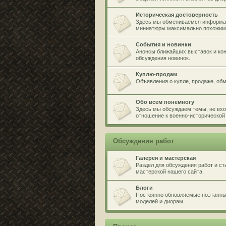
Историческая достоверность
Здесь мы обмениваемся информа
миниатюры максимально похожими
События и новинки
Анонсы ближайших выставок и кон
обсуждения новинок.
Куплю-продам
Объявления о купле, продаже, обме
Обо всем понемногу
Здесь мы обсуждаем темы, не вхо
отношение к военно-исторической 
Обсуждения работ
Галерея и мастерская
Раздел для обсуждения работ и ст
мастерской нашего сайта.
Блоги
Постоянно обновляемые поэтапные
моделей и диорам.