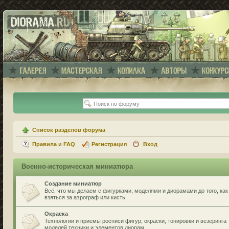
Список разделов форума
Правила и FAQ
Регистрация
Вход
Военно-историческая миниатюра
Создание миниатюр
Всё, что мы делаем с фигурками, моделями и диорамами до того, как
взяться за аэрограф или кисть.
Окраска
Технологии и приемы росписи фигур; окраски, тонировки и везеринга
моделей техники и элементов диорам.