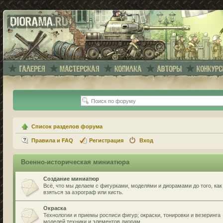
Список разделов форума
Правила и FAQ
Регистрация
Вход
Военно-историческая миниатюра
Создание миниатюр
Всё, что мы делаем с фигурками, моделями и диорамами до того, как
взяться за аэрограф или кисть.
Окраска
Технологии и приемы росписи фигур; окраски, тонировки и везеринга
моделей техники и элементов диорам.