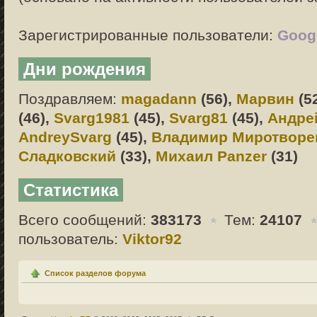
Зарегистрированные пользователи:
Googl
Дни рождения
Поздравляем:
magadann
(56),
Марвин
(5
(46),
Svarg1981
(45),
Svarg81
(45),
Андре
AndreySvarg
(45),
Владимир Миротворе
Сладковский
(33),
Михаил Panzer
(31)
Статистика
Всего сообщений:
383173
Тем:
24107
пользователь:
Viktor92
Список разделов форума