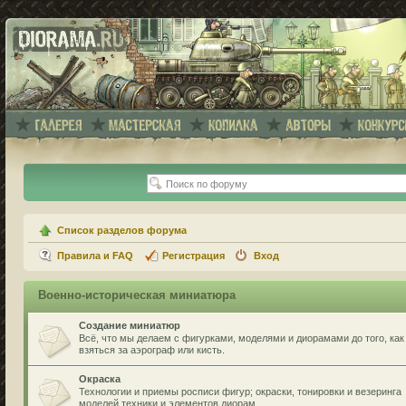
Список разделов форума
Правила и FAQ
Регистрация
Вход
Военно-историческая миниатюра
Создание миниатюр
Всё, что мы делаем с фигурками, моделями и диорамами до того, как
взяться за аэрограф или кисть.
Окраска
Технологии и приемы росписи фигур; окраски, тонировки и везеринга
моделей техники и элементов диорам.