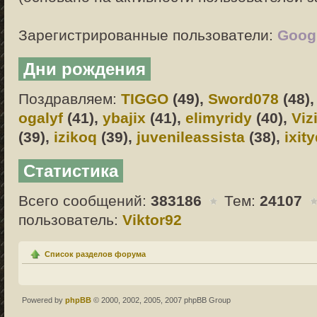
Зарегистрированные пользователи:
Googl
Дни рождения
Поздравляем:
TIGGO
(49),
Sword078
(48)
ogalyf
(41),
ybajix
(41),
elimyridy
(40),
Viz
(39),
izikoq
(39),
juvenileassista
(38),
ixit
Статистика
Всего сообщений:
383186
Тем:
24107
пользователь:
Viktor92
Список разделов форума
Powered by
phpBB
© 2000, 2002, 2005, 2007 phpBB Group