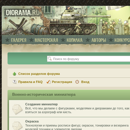
Список разделов форума
Правила и FAQ
Регистрация
Вход
Военно-историческая миниатюра
Создание миниатюр
Всё, что мы делаем с фигурками, моделями и диорамами до того, как
взяться за аэрограф или кисть.
Окраска
Технологии и приемы росписи фигур; окраски, тонировки и везеринга
моделей техники и элементов диорам.