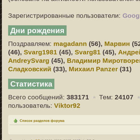
Зарегистрированные пользователи:
Googl
Дни рождения
Поздравляем:
magadann
(56),
Марвин
(5
(46),
Svarg1981
(45),
Svarg81
(45),
Андре
AndreySvarg
(45),
Владимир Миротворе
Сладковский
(33),
Михаил Panzer
(31)
Статистика
Всего сообщений:
383171
Тем:
24107
пользователь:
Viktor92
Список разделов форума