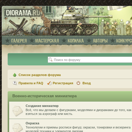
Список разделов форума
Правила и FAQ
Регистрация
Вход
Военно-историческая миниатюра
Создание миниатюр
Всё, что мы делаем с фигурками, моделями и диорамами до того, как
взяться за аэрограф или кисть.
Окраска
Технологии и приемы росписи фигур; окраски, тонировки и везеринга
моделей техники и элементов диорам.