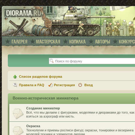
Список разделов форума
Правила и FAQ
Регистрация
Вход
Военно-историческая миниатюра
Создание миниатюр
Всё, что мы делаем с фигурками, моделями и диорамами до того, как
взяться за аэрограф или кисть.
Окраска
Технологии и приемы росписи фигур; окраски, тонировки и везеринга
моделей техники и элементов диорам.