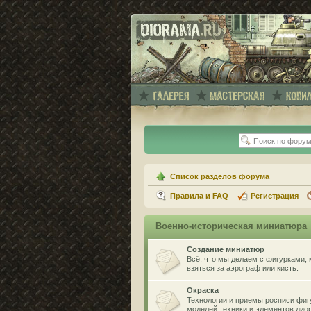
Список разделов форума
Правила и FAQ
Регистрация
Военно-историческая миниатюра
Создание миниатюр
Всё, что мы делаем с фигурками, 
взяться за аэрограф или кисть.
Окраска
Технологии и приемы росписи фигу
моделей техники и элементов дио