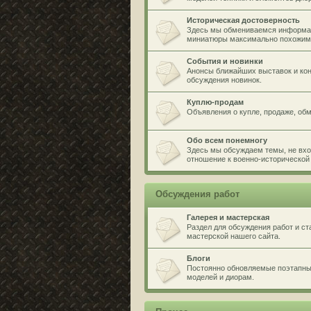
Историческая достоверность
Здесь мы обмениваемся информа
миниатюры максимально похожими
События и новинки
Анонсы ближайших выставок и кон
обсуждения новинок.
Куплю-продам
Объявления о купле, продаже, обме
Обо всем понемногу
Здесь мы обсуждаем темы, не вхо
отношение к военно-исторической 
Обсуждения работ
Галерея и мастерская
Раздел для обсуждения работ и ст
мастерской нашего сайта.
Блоги
Постоянно обновляемые поэтапные
моделей и диорам.