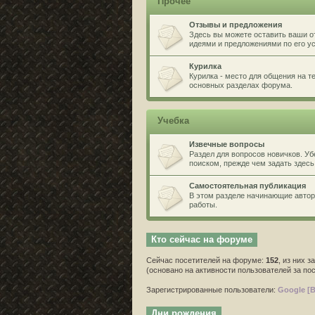
Прочее
Отзывы и предложения
Здесь вы можете оставить ваши о
идеями и предложениями по его 
Курилка
Курилка - место для общения на 
основных разделах форума.
Учебка
Извечные вопросы
Раздел для вопросов новичков. У
поиском, прежде чем задать здесь
Самостоятельная публикация
В этом разделе начинающие автор
работы.
Кто сейчас на форуме
Сейчас посетителей на форуме:
152
, из них з
(основано на активности пользователей за по
Зарегистрированные пользователи:
Google [B
Дни рождения