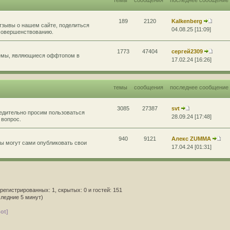
189
2120
Kalkenberg
тзывы о нашем сайте, поделиться
04.08.25 [11:09]
усовершенствованию.
1773
47404
сергей2309
темы, являющиеся оффтопом в
17.02.24 [16:26]
темы
сообщения
последнее сообщение
3085
27387
svt
бедительно просим пользоваться
28.09.24 [17:48]
 вопрос.
940
9121
Алекс ZUMMA
ы могут сами опубликовать свои
17.04.24 [01:31]
арегистрированных: 1, скрытых: 0 и гостей: 151
следние 5 минут)
ot]