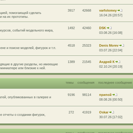
3917
42668
varfolomey
цией, помогающей сделать
16.04.26 [20:57]
 на их прототипы.
1492
42460
DSK
курсов, событий модельного мира,
03.08.26 [16:08]
4518
25323
Denis Morev
не и поиске моделей, фигурок и т.п.
03.07.26 [22:04]
1389
21545
Андрей К
дящие в другие разделы, но имеющие
02.10.24 [20:19]
миниатюре или близкие к ней.
темы
сообщения
последнее сообщение
9196
98114
припой
атей, опубликованных в галерее и
08.08.26 [00:50]
272
41919
Oskar
 отчеты о создании фигурок,
30.07.26 [17:02]
темы
сообщения
последнее сообщение