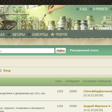
Расширенный поиск
Вход
темы
сообщения
последнее сообщение
1319
15584
СбитыйНадБалтико
моделями и диорамами до того, как
22.10.21 [02:55]
1192
15284
Андрей Миронов
р; окраски, тонировки и везеринга
14.11.24 [18:25]
рам.