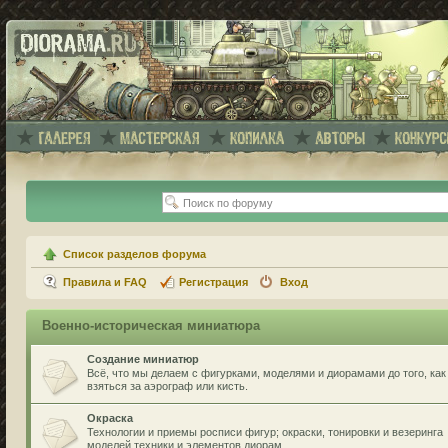
Список разделов форума
Правила и FAQ
Регистрация
Вход
Военно-историческая миниатюра
Создание миниатюр
Всё, что мы делаем с фигурками, моделями и диорамами до того, как
взяться за аэрограф или кисть.
Окраска
Технологии и приемы росписи фигур; окраски, тонировки и везеринга
моделей техники и элементов диорам.