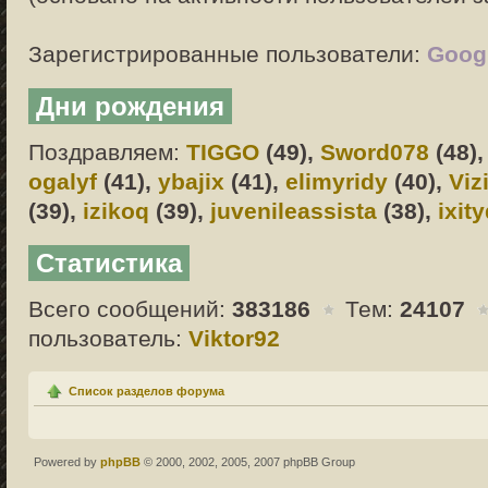
Зарегистрированные пользователи:
Googl
Дни рождения
Поздравляем:
TIGGO
(49),
Sword078
(48)
ogalyf
(41),
ybajix
(41),
elimyridy
(40),
Viz
(39),
izikoq
(39),
juvenileassista
(38),
ixit
Статистика
Всего сообщений:
383186
Тем:
24107
пользователь:
Viktor92
Список разделов форума
Powered by
phpBB
© 2000, 2002, 2005, 2007 phpBB Group