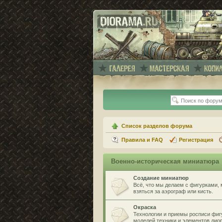
Список разделов форума
Правила и FAQ
Регистрация
Военно-историческая миниатюра
Создание миниатюр
Всё, что мы делаем с фигурками, 
взяться за аэрограф или кисть.
Окраска
Технологии и приемы росписи фигу
моделей техники и элементов дио