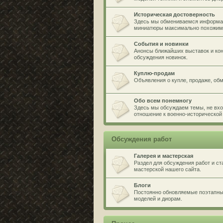
Историческая достоверность
Здесь мы обмениваемся информа
миниатюры максимально похожими
События и новинки
Анонсы ближайших выставок и кон
обсуждения новинок.
Куплю-продам
Объявления о купле, продаже, обме
Обо всем понемногу
Здесь мы обсуждаем темы, не вхо
отношение к военно-исторической 
Обсуждения работ
Галерея и мастерская
Раздел для обсуждения работ и ст
мастерской нашего сайта.
Блоги
Постоянно обновляемые поэтапные
моделей и диорам.