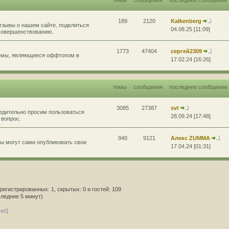
189
2120
Kalkenberg
тзывы о нашем сайте, поделиться
04.08.25 [11:09]
усовершенствованию.
1773
47404
сергей2309
темы, являющиеся оффтопом в
17.02.24 [16:26]
темы
сообщения
последнее сообщение
3085
27387
svt
бедительно просим пользоваться
28.09.24 [17:48]
 вопрос.
940
9121
Алекс ZUMMA
ы могут сами опубликовать свои
17.04.24 [01:31]
арегистрированных: 1, скрытых: 0 и гостей: 109
следние 5 минут)
ot]