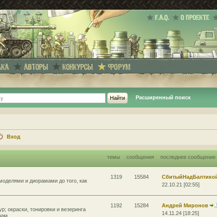
Расширенный поиск
Вход
темы
сообщения
последнее сообщение
1319
15584
СбитыйНадБалтико
моделями и диорамами до того, как
22.10.21 [02:55]
1192
15284
Андрей Миронов
р; окраски, тонировки и везеринга
14.11.24 [18:25]
рам.