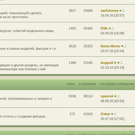
3917
42668
varfolomey
цией, помогающей сделать
16.04.26 [20:57]
 на их прототипы.
1492
42460
DSK
курсов, событий модельного мира,
03.08.26 [16:08]
4518
25323
Denis Morev
не и поиске моделей, фигурок и т.п.
03.07.26 [22:04]
1389
21545
Андрей К
дящие в другие разделы, но имеющие
02.10.24 [20:19]
миниатюре или близкие к ней.
темы
сообщения
последнее сообщение
9196
98114
припой
атей, опубликованных в галерее и
08.08.26 [00:50]
272
41919
Oskar
 отчеты о создании фигурок,
30.07.26 [17:02]
темы
сообщения
последнее сообщение