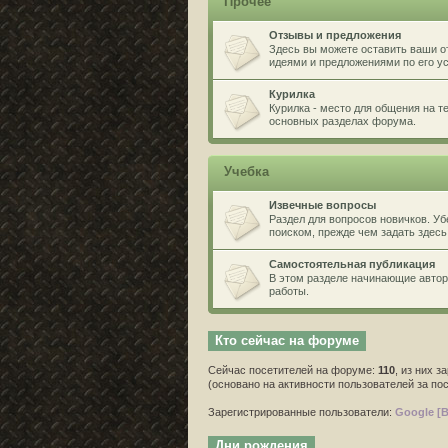
Прочее
Отзывы и предложения
Здесь вы можете оставить ваши о
идеями и предложениями по его 
Курилка
Курилка - место для общения на 
основных разделах форума.
Учебка
Извечные вопросы
Раздел для вопросов новичков. У
поиском, прежде чем задать здесь
Самостоятельная публикация
В этом разделе начинающие автор
работы.
Кто сейчас на форуме
Сейчас посетителей на форуме:
110
, из них з
(основано на активности пользователей за по
Зарегистрированные пользователи:
Google [B
Дни рождения