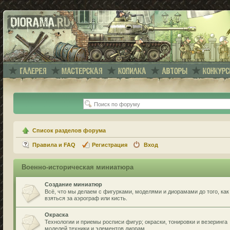
Список разделов форума
Правила и FAQ
Регистрация
Вход
Военно-историческая миниатюра
Создание миниатюр
Всё, что мы делаем с фигурками, моделями и диорамами до того, как
взяться за аэрограф или кисть.
Окраска
Технологии и приемы росписи фигур; окраски, тонировки и везеринга
моделей техники и элементов диорам.