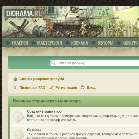
Список разделов форума
Правила и FAQ
Регистрация
Вход
Военно-историческая миниатюра
Создание миниатюр
Всё, что мы делаем с фигурками, моделями и диорамами до того, как
взяться за аэрограф или кисть.
Окраска
Технологии и приемы росписи фигур; окраски, тонировки и везеринга
моделей техники и элементов диорам.