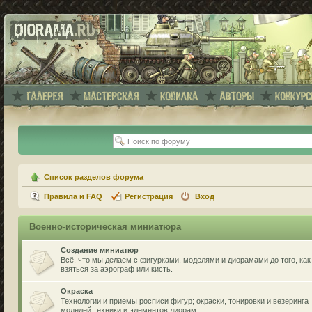
Список разделов форума
Правила и FAQ
Регистрация
Вход
Военно-историческая миниатюра
Создание миниатюр
Всё, что мы делаем с фигурками, моделями и диорамами до того, как
взяться за аэрограф или кисть.
Окраска
Технологии и приемы росписи фигур; окраски, тонировки и везеринга
моделей техники и элементов диорам.