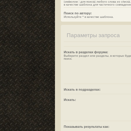
символом
|
для поиска любого слова из списка
в качестве шаблона для частичного совпадени
Поиск по автору:
Используйте * в качестве шаблона.
Параметры запроса
Искать в разделах форума:
Выберите раздел или разделы, в которых буд
поиск.
Искать в подразделах:
Искать:
Показывать результаты как: