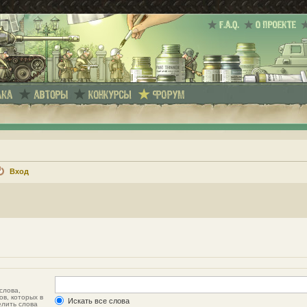
Вход
слова,
ов, которых в
Искать все слова
елить слова