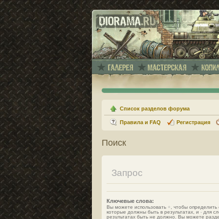
Список разделов форума
Правила и FAQ
Регистрация
Поиск
Запрос
Ключевые слова:
Вы можете использовать
+
, чтобы определить 
которые должны быть в результатах, и
-
для сл
результатах быть не должно. Вы можете разд