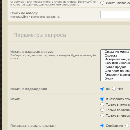
символом
|
для поиска любого слова из списка. Используйте
*
Искать любое сл
в качестве шаблона для частичного совпадения.
Поиск по автору:
Используйте * в качестве шаблона.
Параметры запроса
Искать в разделах форума:
Выберите раздел или разделы, в которых будет произведён
поиск.
Искать в подразделах:
Да
Нет
Искать:
В названиях тем
Только в текста
Только по назв
Только в перво
Показывать результаты как:
Сообщения