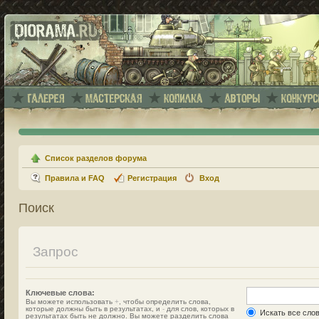
Список разделов форума
Правила и FAQ
Регистрация
Вход
Поиск
Запрос
Ключевые слова:
Вы можете использовать
+
, чтобы определить слова,
которые должны быть в результатах, и
-
для слов, которых в
Искать все сло
результатах быть не должно. Вы можете разделить слова