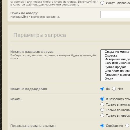
символом
|
для поиска любого слова из списка. Используйте
*
Искать любое сл
в качестве шаблона для частичного совпадения.
Поиск по автору:
Используйте * в качестве шаблона.
Параметры запроса
Искать в разделах форума:
Выберите раздел или разделы, в которых будет произведён
поиск.
Искать в подразделах:
Да
Нет
Искать:
В названиях тем
Только в текста
Только по назв
Только в перво
Показывать результаты как:
Сообщения