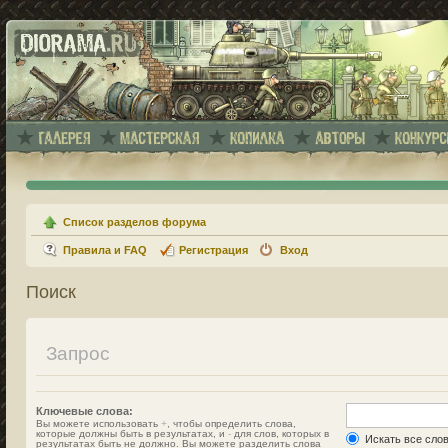
Список разделов форума
Правила и FAQ
Регистрация
Вход
Поиск
Запрос
Ключевые слова:
Вы можете использовать
+
, чтобы определить слова,
которые должны быть в результатах, и
-
для слов, которых в
Искать все сло
результатах быть не должно. Вы можете разделить слова