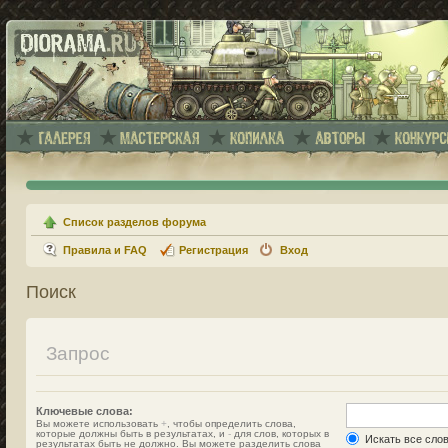
Список разделов форума
Правила и FAQ
Регистрация
Вход
Поиск
Запрос
Ключевые слова:
Вы можете использовать
+
, чтобы определить слова,
которые должны быть в результатах, и
-
для слов, которых в
Искать все сло
результатах быть не должно. Вы можете разделить слова