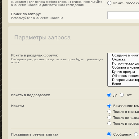
символом
|
для поиска любого слова из списка. Используйте
*
Искать любое сл
в качестве шаблона для частичного совпадения.
Поиск по автору:
Используйте * в качестве шаблона.
Параметры запроса
Искать в разделах форума:
Выберите раздел или разделы, в которых будет произведён
поиск.
Искать в подразделах:
Да
Нет
Искать:
В названиях тем
Только в текста
Только по назв
Только в перво
Показывать результаты как:
Сообщения