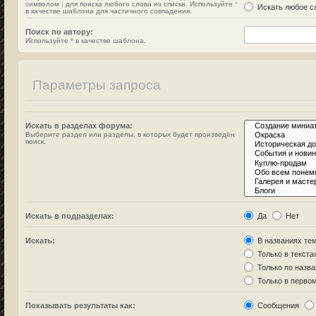
символом
|
для поиска любого слова из списка. Используйте
*
Искать любое сл
в качестве шаблона для частичного совпадения.
Поиск по автору:
Используйте * в качестве шаблона.
Параметры запроса
Искать в разделах форума:
Выберите раздел или разделы, в которых будет произведён
поиск.
Искать в подразделах:
Да
Нет
Искать:
В названиях тем
Только в текста
Только по назв
Только в перво
Показывать результаты как:
Сообщения