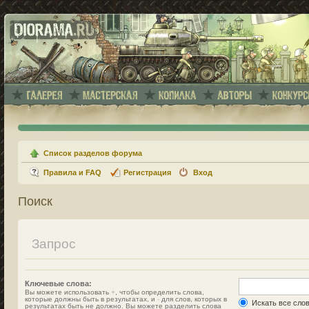
Список разделов форума
Правила и FAQ
Регистрация
Вход
Поиск
Запрос
Ключевые слова:
Вы можете использовать
+
, чтобы определить слова,
которые должны быть в результатах, и
-
для слов, которых в
Искать все сло
результатах быть не должно. Вы можете разделить слова