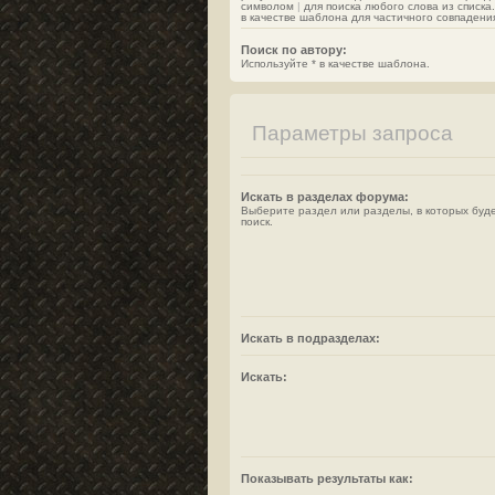
символом
|
для поиска любого слова из списка
в качестве шаблона для частичного совпадени
Поиск по автору:
Используйте * в качестве шаблона.
Параметры запроса
Искать в разделах форума:
Выберите раздел или разделы, в которых буд
поиск.
Искать в подразделах:
Искать:
Показывать результаты как: