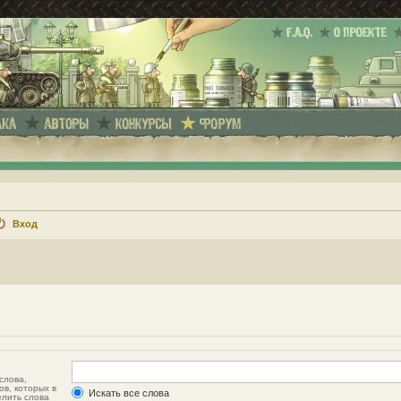
Вход
слова,
ов, которых в
Искать все слова
елить слова