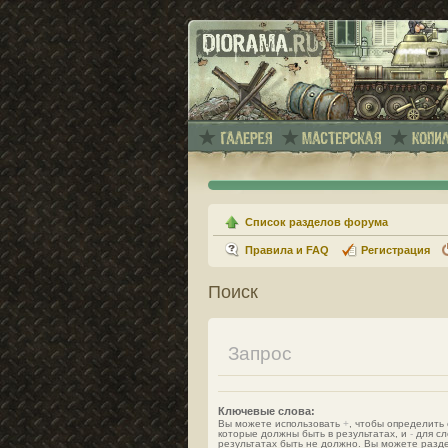
Список разделов форума
Правила и FAQ
Регистрация
Поиск
Запрос
Ключевые слова:
Вы можете использовать
+
, чтобы определить 
которые должны быть в результатах, и
-
для сл
результатах быть не должно. Вы можете разд