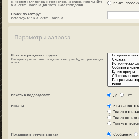
символом
|
для поиска любого слова из списка. Используйте
*
Искать любое сл
в качестве шаблона для частичного совпадения.
Поиск по автору:
Используйте * в качестве шаблона.
Параметры запроса
Искать в разделах форума:
Выберите раздел или разделы, в которых будет произведён
поиск.
Искать в подразделах:
Да
Нет
Искать:
В названиях тем
Только в текста
Только по назв
Только в перво
Показывать результаты как:
Сообщения