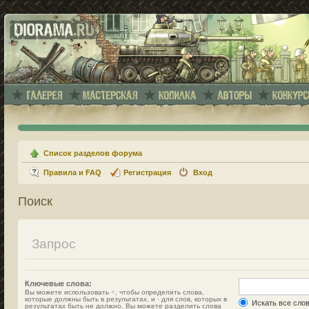
Список разделов форума
Правила и FAQ
Регистрация
Вход
Поиск
Запрос
Ключевые слова:
Вы можете использовать
+
, чтобы определить слова,
которые должны быть в результатах, и
-
для слов, которых в
Искать все сло
результатах быть не должно. Вы можете разделить слова