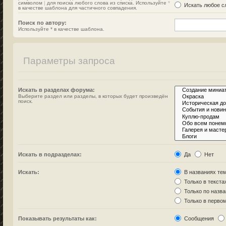
символом
|
для поиска любого слова из списка. Используйте
*
Искать любое сл
в качестве шаблона для частичного совпадения.
Поиск по автору:
Используйте * в качестве шаблона.
Параметры запроса
Искать в разделах форума:
Выберите раздел или разделы, в которых будет произведён
поиск.
Искать в подразделах:
Да
Нет
Искать:
В названиях тем
Только в текста
Только по назв
Только в перво
Показывать результаты как:
Сообщения