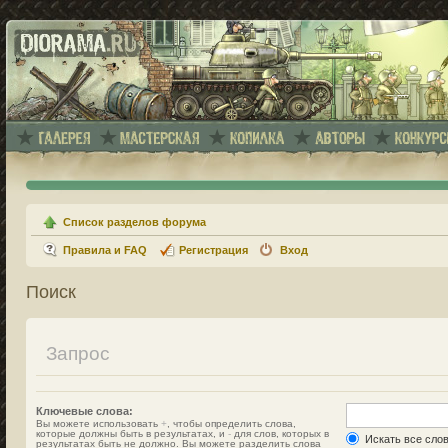
Список разделов форума
Правила и FAQ
Регистрация
Вход
Поиск
Запрос
Ключевые слова:
Вы можете использовать
+
, чтобы определить слова,
которые должны быть в результатах, и
-
для слов, которых в
Искать все сло
результатах быть не должно. Вы можете разделить слова