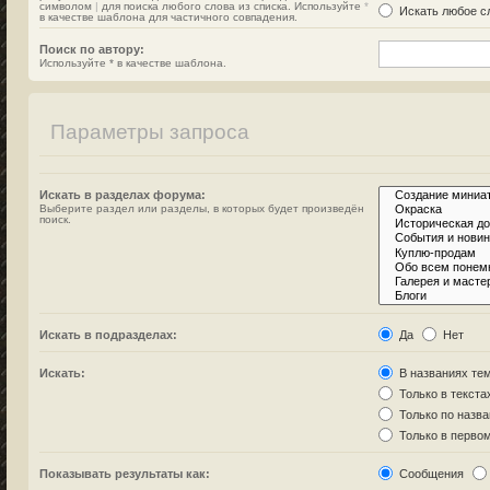
символом
|
для поиска любого слова из списка. Используйте
*
Искать любое сл
в качестве шаблона для частичного совпадения.
Поиск по автору:
Используйте * в качестве шаблона.
Параметры запроса
Искать в разделах форума:
Выберите раздел или разделы, в которых будет произведён
поиск.
Искать в подразделах:
Да
Нет
Искать:
В названиях тем
Только в текста
Только по назв
Только в перво
Показывать результаты как:
Сообщения