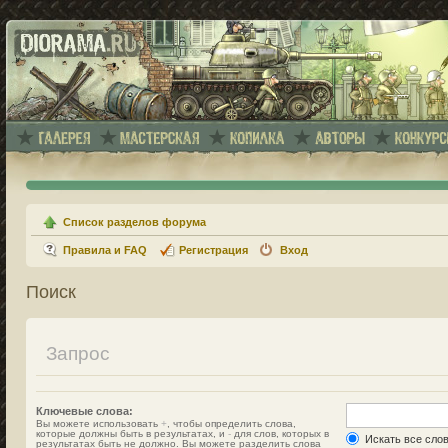
Список разделов форума
Правила и FAQ
Регистрация
Вход
Поиск
Запрос
Ключевые слова:
Вы можете использовать
+
, чтобы определить слова,
которые должны быть в результатах, и
-
для слов, которых в
Искать все сло
результатах быть не должно. Вы можете разделить слова