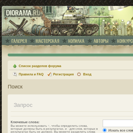
Список разделов форума
Правила и FAQ
Регистрация
Вход
Поиск
Запрос
Ключевые слова:
Вы можете использовать
+
, чтобы определить слова,
которые должны быть в результатах, и
-
для слов, которых в
Искать все сло
результатах быть не должно. Вы можете разделить слова