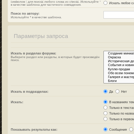
символом
|
для поиска любого слова из списка. Используйте
*
Искать любое сл
в качестве шаблона для частичного совпадения.
Поиск по автору:
Используйте * в качестве шаблона.
Параметры запроса
Искать в разделах форума:
Выберите раздел или разделы, в которых будет произведён
поиск.
Искать в подразделах:
Да
Нет
Искать:
В названиях тем
Только в текста
Только по назв
Только в перво
Показывать результаты как:
Сообщения