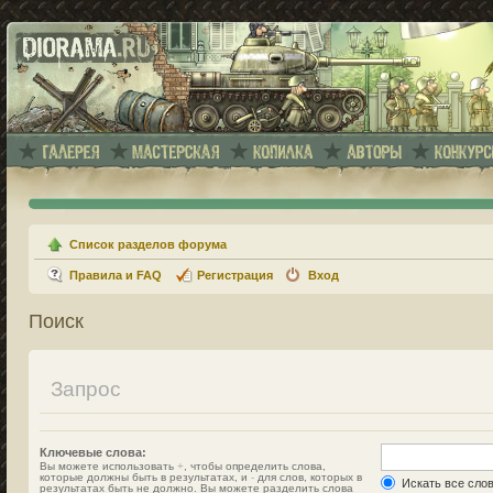
Список разделов форума
Правила и FAQ
Регистрация
Вход
Поиск
Запрос
Ключевые слова:
Вы можете использовать
+
, чтобы определить слова,
которые должны быть в результатах, и
-
для слов, которых в
Искать все сло
результатах быть не должно. Вы можете разделить слова