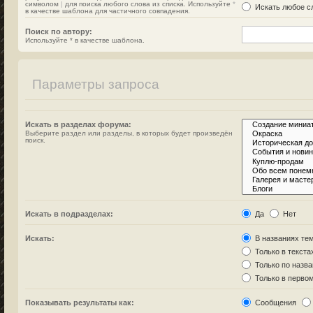
символом
|
для поиска любого слова из списка. Используйте
*
Искать любое сл
в качестве шаблона для частичного совпадения.
Поиск по автору:
Используйте * в качестве шаблона.
Параметры запроса
Искать в разделах форума:
Выберите раздел или разделы, в которых будет произведён
поиск.
Искать в подразделах:
Да
Нет
Искать:
В названиях тем
Только в текста
Только по назв
Только в перво
Показывать результаты как:
Сообщения